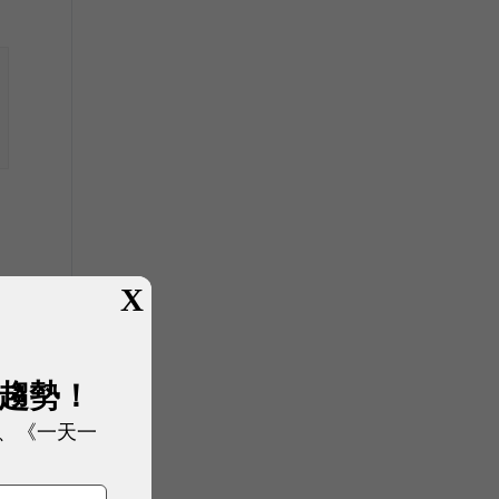
X
展趨勢！
、《一天一