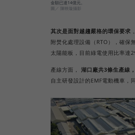
金額已達14億元。
圖／ 陳映璇攝影
其次是面對越趨嚴格的環保要求
附焚化處理設備（RTO），確保
太陽能板，目前綠電使用比率達29
產線方面，
湖口廠共3條生產線
自主研發設計的EMF電動機車，