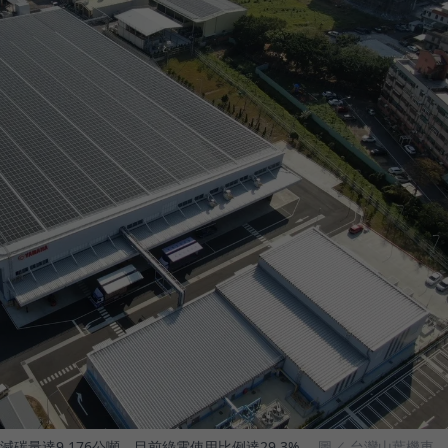
量達9,176公噸，目前綠電使用比例達29.3%。
圖／ 台灣山葉機車