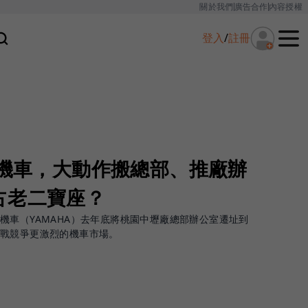
關於我們
廣告合作
內容授權
登入
/
註冊
動機車，大動作搬總部、推廠辦
占老二寶座？
機車（YAMAHA）去年底將桃園中壢廠總部辦公室遷址到
迎戰競爭更激烈的機車市場。