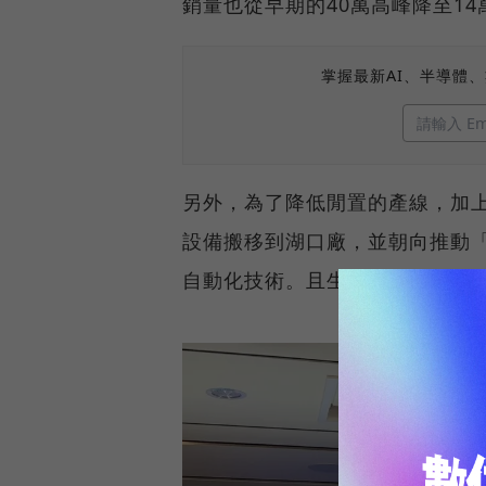
銷量也從早期的40萬高峰降至14
掌握最新AI、半導體
另外，為了降低閒置的產線，加上
設備搬移到湖口廠，並朝向推動「
自動化技術。且生產完的車體零