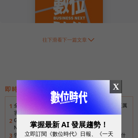
往下滑看下一篇文章
X
即時熱門文章
全台最大全聯首日業績破百萬，蔡篤昌：還會有更厲
1
害的大型店！為何把餐廳健身房都搬上樓？
Gemini完整教學地圖！37篇實測整理，
2
掌握最新 AI 發展趨勢！
Notebooks、Spark、提示詞架構全打包
立即訂閱《數位時代》日報、《一天
告別「極速迷思」！Opensignal 國際評比揭密：什
3