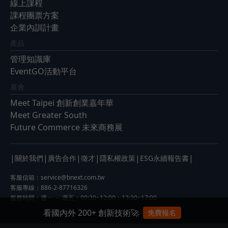
線上課程
課程團票方案
企業內訓計畫
產品
管理知識庫
EventGO活動平台
展會
Meet Taipei 創新創業嘉年華
Meet Greater South
Future Commerce 未來商務展
|
|
|
|
|
|
關於我們
廣告合作
徵才
隱私權政策
ESG永續報告書
客服信箱：
service@bnext.com.tw
客服專線：886-2-87716326
服務時間：週一 ～ 週五：09:30~12:00；13:30~17:00
看國內外 200+ 創新技術🚀
免費報名