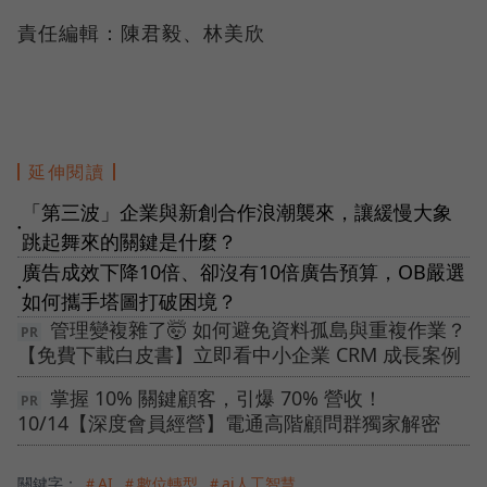
責任編輯：陳君毅、林美欣
延伸閱讀
「第三波」企業與新創合作浪潮襲來，讓緩慢大象
●
跳起舞來的關鍵是什麼？
廣告成效下降10倍、卻沒有10倍廣告預算，OB嚴選
●
如何攜手塔圖打破困境？
管理變複雜了🤯 如何避免資料孤島與重複作業？
【免費下載白皮書】立即看中小企業 CRM 成長案例
掌握 10% 關鍵顧客，引爆 70% 營收！
10/14【深度會員經營】電通高階顧問群獨家解密
關鍵字：
＃AI
＃數位轉型
＃ai人工智慧