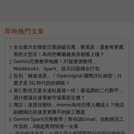
即時熱門文章
全台最大全聯首日業績破百萬，蔡篤昌：還會有更厲
1
害的大型店！為何把餐廳健身房都搬上樓？
Gemini完整教學地圖！37篇實測整理，
2
Notebooks、Spark、提示詞架構全打包
告別「極速迷思」！Opensignal 國際評比揭密：什
3
麼才是 5G 時代的好網路？
黃仁勳兆元宴永遠站最後一排！最低調的二代鄭平，
4
憑什麼讓台達電被市場重新定價？
專訪｜進貨沒變快，momo為何仍導入機器人？物流
5
副總揭比拚速度更棘手的缺工難題
Gemini Spark完整教學｜幫你讀Gmail、自動跑完工
6
作流程，3個超實用情境一次看
告別極速迷思！台灣大哥大奪國際雙冠揭密好網路新