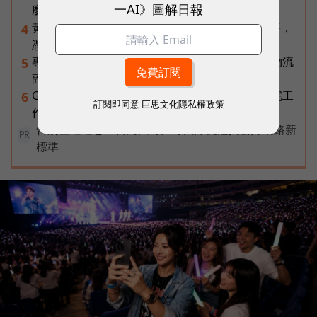
一AI》圖解日報
麼才是 5G 時代的好網路？
黃仁勳兆元宴永遠站最後一排！最低調的二代鄭平，
4
憑什麼讓台達電被市場重新定價？
專訪｜進貨沒變快，momo為何仍導入機器人？物流
5
副總揭比拚速度更棘手的缺工難題
Gemini Spark完整教學｜幫你讀Gmail、自動跑完工
6
訂閱即同意
巨思文化隱私權政策
作流程，3個超實用情境一次看
告別極速迷思！台灣大哥大奪國際雙冠揭密好網路新
PR
標準