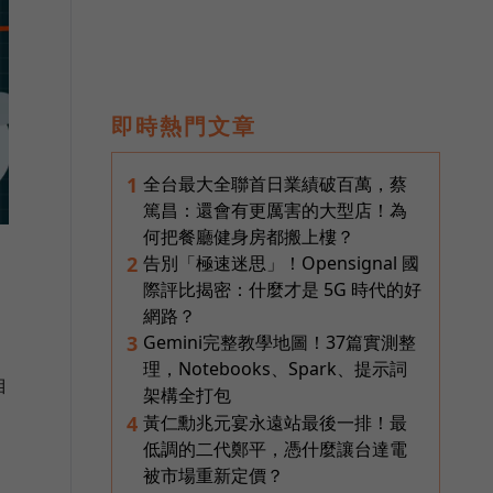
即時熱門文章
全台最大全聯首日業績破百萬，蔡
1
篤昌：還會有更厲害的大型店！為
何把餐廳健身房都搬上樓？
告別「極速迷思」！Opensignal 國
2
際評比揭密：什麼才是 5G 時代的好
網路？
Gemini完整教學地圖！37篇實測整
3
理，Notebooks、Spark、提示詞
自
架構全打包
黃仁勳兆元宴永遠站最後一排！最
4
低調的二代鄭平，憑什麼讓台達電
被市場重新定價？