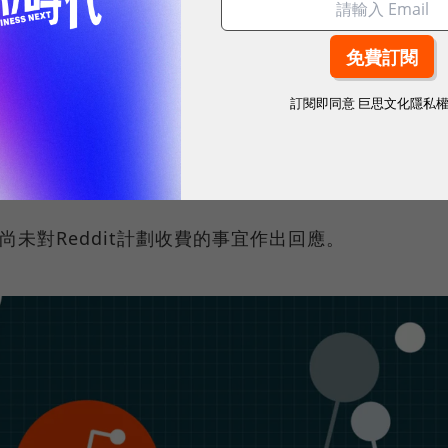
原因。
業需要兩個重要因素：強大的計算能力和大量可用的數
訂閱即同意
巨思文化隱私
通常擁有足夠的算力，但仍會在網路上尋找改進算法所
種數位化書籍、學術文章和Reddit論壇上的聊天內容
尚未對Reddit計劃收費的事宜作出回應。