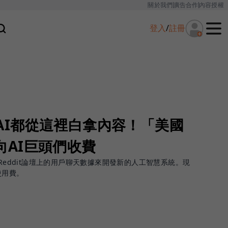
關於我們
廣告合作
內容授權
登入
/
註冊
enAI都從這裡白拿內容！「美國
將向AI巨頭們收費
用Reddit論壇上的用戶聊天數據來開發新的人工智慧系統。現
使用費。