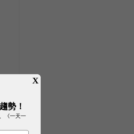
X
展趨勢！
上
、《一天一
大