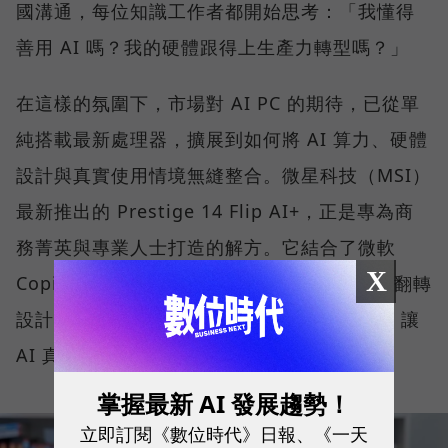
國溝通，每位知識工作者都開始思考：「我懂得
善用 AI 嗎？我的硬體跟得上生產力轉型嗎？」
在這樣的氛圍下，市場對 AI PC 的期待，已從單
純搭載最新處理器，擴展到如何將 AI 算力、硬體
設計與真實使用情境無縫整合。微星科技（MSI）
最新推出的 Prestige 14 Flip AI+，正是專為商
務菁英與專業人士打造的解方。它結合了微軟
X
Copilot+ PC 架構、本地端 AI 運算、2-in-1 翻轉
設計、高畫質 OLED 顯示器與全天候續航力，讓
AI 真正流暢地融入日常工作流程。
掌握最新 AI 發展趨勢！
立即訂閱《數位時代》日報、《一天