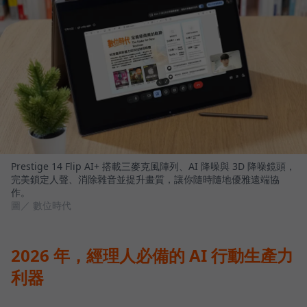
Prestige 14 Flip AI+ 搭載三麥克風陣列、AI 降噪與 3D 降噪鏡頭，
完美鎖定人聲、消除雜音並提升畫質，讓你隨時隨地優雅遠端協
作。
圖／ 數位時代
2026 年，經理人必備的 AI 行動生產力
利器