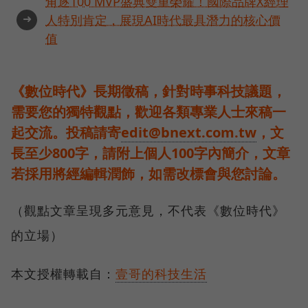
角逐100 MVP盛典雙重榮耀！國際品牌X經理
➜
人特別肯定，展現AI時代最具潛力的核心價
值
《數位時代》長期徵稿，針對時事科技議題，
需要您的獨特觀點，歡迎各類專業人士來稿一
起交流。投稿請寄
edit@bnext.com.tw
，文
長至少800字，請附上個人100字內簡介，文章
若採用將經編輯潤飾，如需改標會與您討論。
（觀點文章呈現多元意見，不代表《數位時代》
的立場）
本文授權轉載自：
壹哥的科技生活