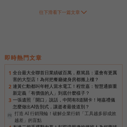
往下滑看下一篇文章
即時熱門文章
全台最大全聯首日業績破百萬，蔡篤昌：還會有更厲
1
害的大型店！為何把餐廳健身房都搬上樓？
連黃仁勳都叫年輕人當水電工！程世嘉：智慧通膨重
2
新定義「有價值的人」到底什麼樣子？
一張遺照「開口」說話，中間有8道關卡！翊嘉禮儀
3
怎麼做出AI告別式，讓逝者最後道別？
打造 AI 行銷飛輪！破解企業行銷「工具越多卻成效
PR
越差」的盲點
友達二把手裸辭內幕！彭双浪親邀的接班人為何撕破