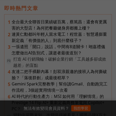
即時熱門文章
全台最大全聯首日業績破百萬，蔡篤昌：還會有更厲
1
害的大型店！為何把餐廳健身房都搬上樓？
連黃仁勳都叫年輕人當水電工！程世嘉：智慧通膨重
2
新定義「有價值的人」到底什麼樣子？
一張遺照「開口」說話，中間有8道關卡！翊嘉禮儀
3
怎麼做出AI告別式，讓逝者最後道別？
打造 AI 行銷飛輪！破解企業行銷「工具越多卻成效
PR
越差」的盲點
友達二把手裸辭內幕！彭双浪親邀的接班人為何撕破
4
臉？「落後群創」成最後稻草？
Gemini Spark完整教學｜幫你讀Gmail、自動跑完工
5
作流程，3個超實用情境一次看
AI 時代的行動生產力：MSI 如何用「理解情境」的
6
Prestige 14 Flip AI+ 重新定義商務筆電與 Copilot+
無法有效變現會員資料？
我想學習
PC？
變動中迎戰未知，改變值得被看見！國際品牌X百大