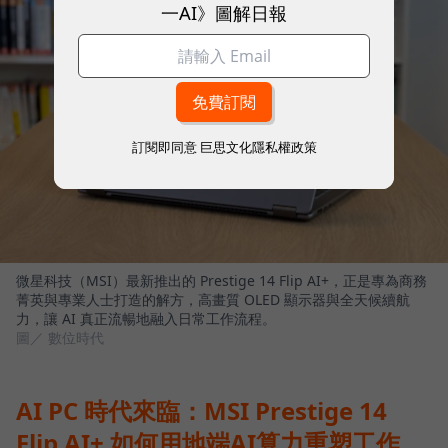
一AI》圖解日報
訂閱即同意
巨思文化隱私權政策
微星科技（MSI）最新推出的 Prestige 14 Flip AI+，正是專為商務
菁英與專業人士打造的解方，高畫質 OLED 顯示器與全天候續航
力，讓 AI 真正流暢地融入日常工作流程。
圖／ 數位時代
AI PC 時代來臨：MSI Prestige 14
Flip AI+ 如何用地端AI算力重塑工作