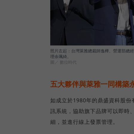
照片左起：台灣萊雅總裁師逸樺、營運部總經
理余珮綺。
圖／ 數位時代
五大夥伴與萊雅一同構築
如成立於1980年的鼎盛資科股
訊系統，協助旗下品牌可以即時
細，並進行線上發票管理。