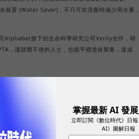
水裝置 (Water Saver)，不只可在洗髮時減少用水量
。
Alphabet旗下的生命科學研究公司Verily合作，研
PTA，讓肢體不便的人士，也能平穩塗抹唇膏，達成
，吸引國外師法
興盛。「供應商對我們而言，就是長期的夥伴。」台灣
掌握最新 AI 發
，萊雅集團與供應商的合作，力求創新突破、共同創
立即訂閱《數位時代》日報
道德五大原則。
AI》圖解日報