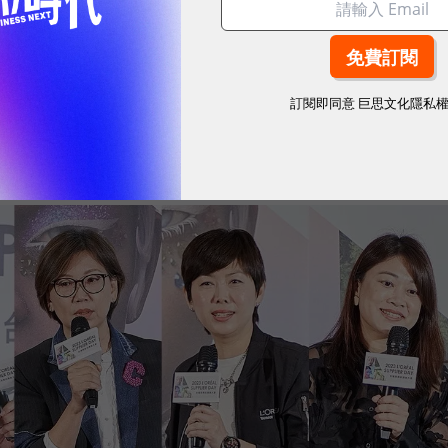
家廠商，不僅符合該原則，更與台灣萊雅長期攜手共
果。台灣萊雅採購協理余珮綺解釋，這些供應商夥伴在
台灣萊雅更嶄新且全面的想法，使台灣萊雅在總部行動
訂閱即同意
巨思文化隱私
時展現有創意融合在地特色。萊雅的成長，不能單靠自
手努力，讓台灣的成功經驗，可以分享到世界各地。