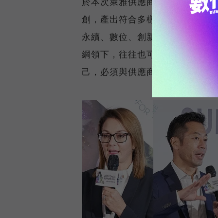
於本次萊雅供應商大會獲獎的五
創，產出符合多樣需求的豐碩成
永續、數位、創新面向不時提供
綱領下，往往也可以在專案執行
己，必須與供應商夥伴們一起攜