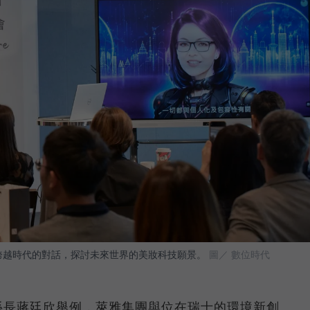
以跨越時代的對話，探討未來世界的美妝科技願景。
圖／ 數位時代
係長蔣廷欣舉例，萊雅集團與位在瑞士的環境新創