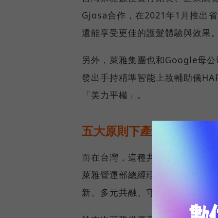
Gjosa合作，在2021年1月推出省
還能享受更佳的護髮體驗與效果
另外，萊雅集團也和Google母公司
發出手持精準智能上妝輔助儀HA
「美力平權」。
五大原則下產生在地創意
而在台灣，這種共創的氛圍一樣
萊雅營運部總經理河野宏通表示
新、多元共融、守護環境、堅守