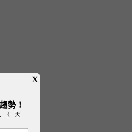
，
X
展趨勢！
、《一天一