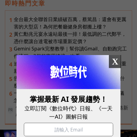
即時熱門文章
全台最大全聯首日業績破百萬，蔡篤昌：還會有更厲
1
害的大型店！為何把餐廳健身房都搬上樓？
黃仁勳兆元宴永遠站最後一排！最低調的二代鄭平，
2
憑什麼讓台達電被市場重新定價？
Gemini Spark完整教學｜幫你讀Gmail、自動跑完工
3
作流程，3個超實用情境一次看
X
連黃仁勳都叫年輕人當水電工！程世嘉：智慧通膨重
4
新定義「有價值的人」到底什麼樣子？
告別「極速迷思」！Opensignal 國際評比揭密：什
5
麼才是 5G 時代的好網路？
一張遺照「開口」說話，中間有8道關卡！翊嘉禮儀
6
掌握最新 AI 發展趨勢！
怎麼做出AI告別式，讓逝者最後道別？
立即訂閱《數位時代》日報、《一天
告別極速迷思！台灣大哥大奪國際雙冠揭密好網路新
PR
標準
一AI》圖解日報