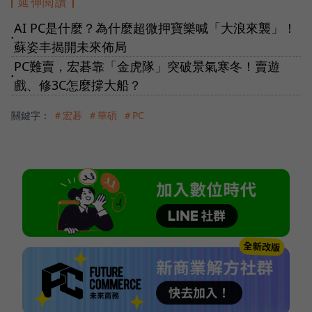
延伸閱讀
AI PC是什麼？為什麼超微押寶樂喊「大浪來襲」！
●
蘇姿丰揭開未來佈局
PC難賣，宏碁靠「金虎隊」突破景氣寒冬！賣遊
●
戲、修3C怎麼撐大船？
關鍵字：
＃宏碁
＃華碩
＃PC