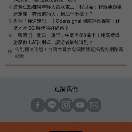
連黃仁勳都叫年輕人當水電工！程世嘉：智慧通膨重
4
新定義「有價值的人」到底什麼樣子？
告別「極速迷思」！Opensignal 國際評比揭密：什
5
麼才是 5G 時代的好網路？
一張遺照「開口」說話，中間有8道關卡！翊嘉禮儀
6
怎麼做出AI告別式，讓逝者最後道別？
告別極速迷思！台灣大哥大奪國際雙冠揭密好網路新
PR
標準
追蹤我們