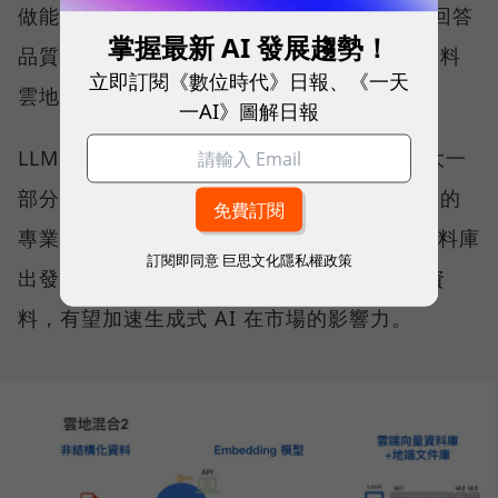
做能讓企業在將企業知識給 LLM 參考，增強回答
掌握最新 AI 發展趨勢！
品質，並兼顧實際文件不落地的限制，實現資料
立即訂閱《數位時代》日報、《一天
雲地混合架構。
一AI》圖解日報
LLM 一直以來最難被投市場應用的原因，很大一
部分來自於需要專業的開發人員，針對該產業的
專業知識協助訓練。cacaFly 從企業既有的資料庫
訂閱即同意
巨思文化隱私權政策
出發，搭配 RAG 精準的投入 LLM 所需要的資
料，有望加速生成式 AI 在市場的影響力。