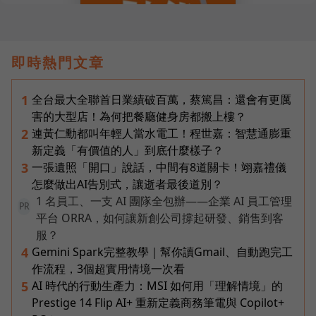
即時熱門文章
全台最大全聯首日業績破百萬，蔡篤昌：還會有更厲
1
害的大型店！為何把餐廳健身房都搬上樓？
連黃仁勳都叫年輕人當水電工！程世嘉：智慧通膨重
2
新定義「有價值的人」到底什麼樣子？
一張遺照「開口」說話，中間有8道關卡！翊嘉禮儀
3
怎麼做出AI告別式，讓逝者最後道別？
1 名員工、一支 AI 團隊全包辦——企業 AI 員工管理
PR
平台 ORRA，如何讓新創公司撐起研發、銷售到客
服？
Gemini Spark完整教學｜幫你讀Gmail、自動跑完工
4
作流程，3個超實用情境一次看
AI 時代的行動生產力：MSI 如何用「理解情境」的
5
Prestige 14 Flip AI+ 重新定義商務筆電與 Copilot+