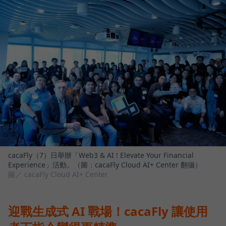
cacaFly（7）日舉辦「Web3 & AI ! Elevate Your Financial
Experience」活動。（圖：cacaFly Cloud AI+ Center 翻攝）
圖／ cacaFly Cloud AI+ Center
迎戰生成式 AI 戰場！cacaFly 讓使用