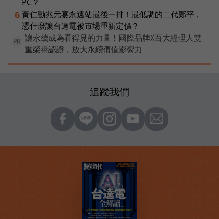
PC？
黃仁勳兆元宴永遠站最後一排！最低調的二代鄭平，
6
憑什麼讓台達電被市場重新定價？
讓永續成為看得見的力量！國際品牌X百大經理人雙
PR
重榮譽認證，放大永續價值影響力
追蹤我們