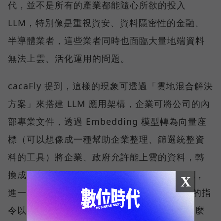
代，並不是所有的產業都能隨心所欲的投入
LLM，特別像是重視資安、資料隱密性的金融、
半導體業者，這些業者同時也面臨大量地端資料
無法上雲、活化運用的問題。
cacaFly 提到，這樣的現象可透過「雲地混合解決
方案」來搭建 LLM 應用架構，企業可將公司的內
部專業文件，透過 Embedding 模型轉為向量座
標（可以想像成一種幫助企業整理、篩選統整資
料的工具）將企業、政府允許能上雲的資料，轉
換成文字座標，透過向量將整份資料去識別化，
X
進一步上雲標記座標，再透過 RAG 將使用者的指
令以座標的方式去呼叫企業的雲端資料庫，這麼