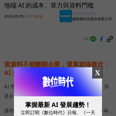
地端 AI 的成本、算力與資料門檻
sponsored by
2026.08.05
|
AI與大數據
威聯通科技股份有限公司
分享
當資料不能離開企業，運算就得靠近：
AI 先改寫儲存架構
X
AI 帶來的第一個變化，不只是運算能力提高，而
是企業必須重新決定資料放在哪裡。
掌握最新 AI 發展趨勢！
儲存架構大致分為雲端與地端兩塊，QNAP 身為
立即訂閱《數位時代》日報、《一天