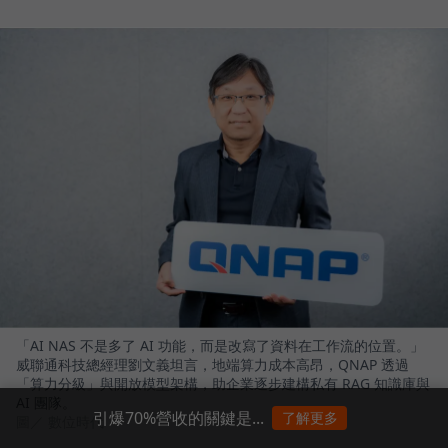
「AI NAS 不是多了 AI 功能，而是改寫了資料在工作流的位置。」
威聯通科技總經理劉文義坦言，地端算力成本高昂，QNAP 透過
「算力分級」與開放模型架構，助企業逐步建構私有 RAG 知識庫與
AI 團隊。
引爆70%營收的關鍵是...
了解更多
圖／ 數位時代