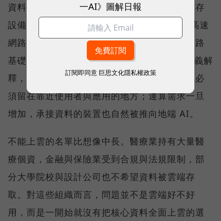
一AI》圖解日報
資料安全的守護者，長期發展的是地端網路儲存
設備（NAS），並擴展至 25GbE、100GbE 高速
網路交換器產品線，提供完整的儲存與高速網路
基礎架構。威聯通科技（QNAP）總經理劉文義解
訂閱即同意
巨思文化隱私權政策
釋，當資料因合規要求或敏感度不能上雲，就必
須留在靠近使用者與應用的地方；運算需求一旦
增加，承接資料的裝置也自然被推向地端 AI。
不能上雲的名單比想像中長。醫療業持有大量醫
療個資，金融與保險業受到合規與法規限制，部
分大學院校與設計公司也不希望資料被雲端存
取。對這些組織而言，問題並不是雲端好不好
用，而是一開始就沒有把核心資料全面上雲的選