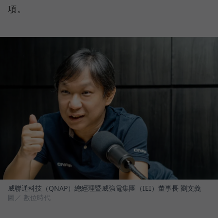
項。
威聯通科技（QNAP）總經理暨威強電集團（IEI）董事長 劉文義
圖／ 數位時代