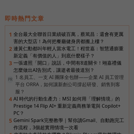
即時熱門文章
全台最大全聯首日業績破百萬，蔡篤昌：還會有更厲
1
害的大型店！為何把餐廳健身房都搬上樓？
連黃仁勳都叫年輕人當水電工！程世嘉：智慧通膨重
2
新定義「有價值的人」到底什麼樣子？
一張遺照「開口」說話，中間有8道關卡！翊嘉禮儀
3
怎麼做出AI告別式，讓逝者最後道別？
1 名員工、一支 AI 團隊全包辦——企業 AI 員工管理
PR
平台 ORRA，如何讓新創公司撐起研發、銷售到客
服？
AI 時代的行動生產力：MSI 如何用「理解情境」的
4
Prestige 14 Flip AI+ 重新定義商務筆電與 Copilot+
PC？
Gemini Spark完整教學｜幫你讀Gmail、自動跑完工
5
作流程，3個超實用情境一次看