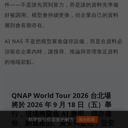
件——不是誰先買到算力，而是誰的資料先準備
好被調用。模型會持續更換，但企業自己的資料
層則會長期存在。
AI NAS 不是把模型塞進儲存設備，而是在資料必
須留在企業內時，讓搜尋、推論與管理靠近資料
的地端節點。
QNAP World Tour 2026 台北場
將於 2026 年 9 月 18 日（五）舉
行，現場將聚焦 AI 應用、儲存備
精準指引你需要的解方
報名觀展
份、網通產品、資安與監控，並安