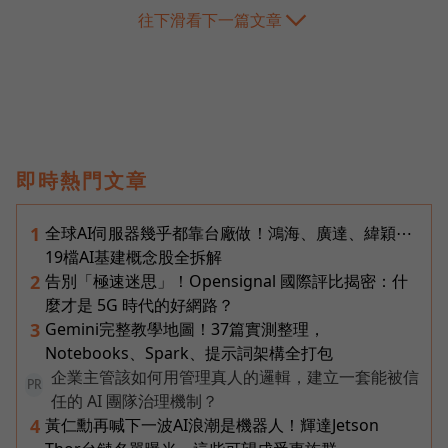
往下滑看下一篇文章
即時熱門文章
全球AI伺服器幾乎都靠台廠做！鴻海、廣達、緯穎⋯
1
19檔AI基建概念股全拆解
告別「極速迷思」！Opensignal 國際評比揭密：什
2
麼才是 5G 時代的好網路？
Gemini完整教學地圖！37篇實測整理，
3
Notebooks、Spark、提示詞架構全打包
企業主管該如何用管理真人的邏輯，建立一套能被信
PR
任的 AI 團隊治理機制？
黃仁勳再喊下一波AI浪潮是機器人！輝達Jetson
4