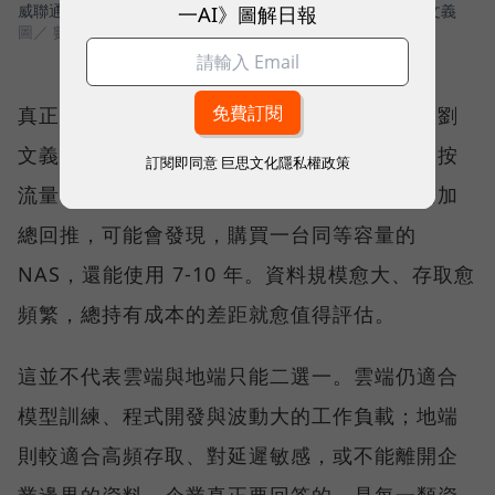
一AI》圖解日報
威聯通科技（QNAP）總經理暨威強電集團（IEI）董事長 劉文義
圖／ 數位時代
真正讓更多企業回頭計算的，則是長期成本。劉
文義指出，資料上傳雲端可能免費，下載卻會按
訂閱即同意
巨思文化隱私權政策
流量收費；當企業把一年、兩年、三年的費用加
總回推，可能會發現，購買一台同等容量的
NAS，還能使用 7-10 年。資料規模愈大、存取愈
頻繁，總持有成本的差距就愈值得評估。
這並不代表雲端與地端只能二選一。雲端仍適合
模型訓練、程式開發與波動大的工作負載；地端
則較適合高頻存取、對延遲敏感，或不能離開企