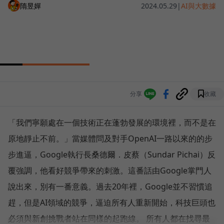
隋昱嬋
2024.05.29
|
AI與大數據
分享
收藏
「我們寧願處在一個技術正在蓬勃發展的環境裡，而不是在
原地靜止不前。」當媒體問及對手OpenAI一路以來的的步
步進逼，Google執行長桑德爾．皮蔡（Sundar Pichai）反
覆強調，他看好競爭帶來的刺激。這番話由Google掌門人
說出來，別有一番意義。過去20年裡，Google並不習慣追
趕，但是AI領域的競爭，逼迫所有人重新開始，科技巨頭也
必須與新創挑戰者站在同樣的起跑線。 所有人都在找尋最