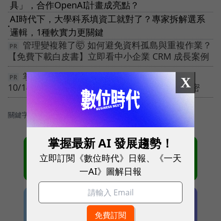
具」，合作OpenAI計畫成亮點？
AI時代下，大學科系填資工就對了？專家拆解選系
●
邏輯，1種軟實力更關鍵
管理變複雜了🤯 如何避免資料孤島與重複作業？
【免費下載白皮書】立即看中小企業 CRM 成長案例
掌握 10% 關鍵顧客，引爆 70% 營收！
X
10/14【深度會員經營】電通高階顧問群獨家解密
關鍵字：
＃Google I/O
掌握最新 AI 發展趨勢！
立即訂閱《數位時代》日報、《一天
一AI》圖解日報