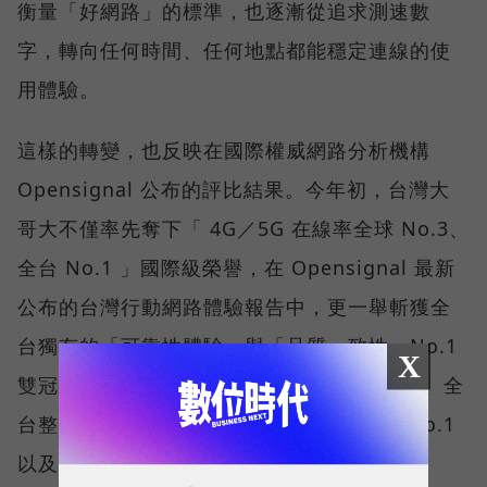
衡量「好網路」的標準，也逐漸從追求測速數
字，轉向任何時間、任何地點都能穩定連線的使
用體驗。
這樣的轉變，也反映在國際權威網路分析機構
Opensignal 公布的評比結果。今年初，台灣大
哥大不僅率先奪下「 4G／5G 在線率全球 No.3、
全台 No.1 」國際級榮譽，在 Opensignal 最新
公布的台灣行動網路體驗報告中，更一舉斬獲全
台獨有的「可靠性體驗」與「品質一致性」No.1
X
雙冠王，同時，包辦全台整體影音體驗 No.1、全
台整體語音體驗 No.1、全台 5G 語音體驗 No.1
以及全台網路在線率 No.1 多項榮譽。