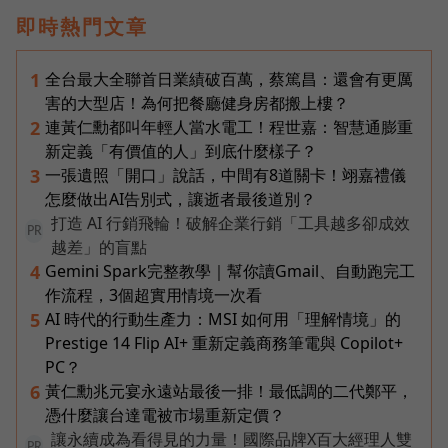
即時熱門文章
全台最大全聯首日業績破百萬，蔡篤昌：還會有更厲
1
害的大型店！為何把餐廳健身房都搬上樓？
連黃仁勳都叫年輕人當水電工！程世嘉：智慧通膨重
2
新定義「有價值的人」到底什麼樣子？
一張遺照「開口」說話，中間有8道關卡！翊嘉禮儀
3
怎麼做出AI告別式，讓逝者最後道別？
打造 AI 行銷飛輪！破解企業行銷「工具越多卻成效
PR
越差」的盲點
Gemini Spark完整教學｜幫你讀Gmail、自動跑完工
4
作流程，3個超實用情境一次看
AI 時代的行動生產力：MSI 如何用「理解情境」的
5
Prestige 14 Flip AI+ 重新定義商務筆電與 Copilot+
PC？
黃仁勳兆元宴永遠站最後一排！最低調的二代鄭平，
6
憑什麼讓台達電被市場重新定價？
讓永續成為看得見的力量！國際品牌X百大經理人雙
PR