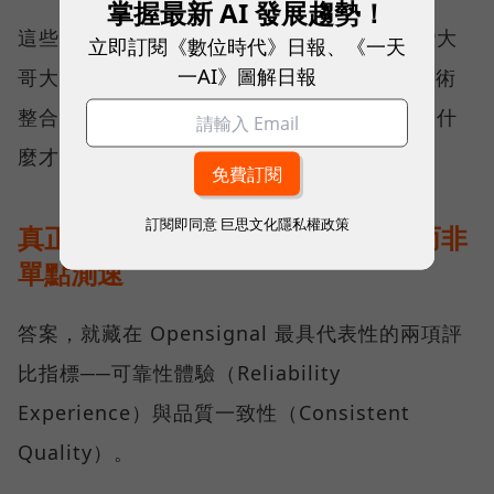
掌握最新 AI 發展趨勢！
這些獎項反映的不只是網路順暢，更代表台灣大
立即訂閱《數位時代》日報、《一天
一AI》圖解日報
哥大長期投入頻譜布局、基地台建設與 5G 技術
整合所累積的成果，也讓外界重新思考：究竟什
麼才是真正的好網路？
訂閱即同意
巨思文化隱私權政策
真正的好網路，比的是長期穩定、而非
單點測速
答案，就藏在 Opensignal 最具代表性的兩項評
比指標──可靠性體驗（Reliability
Experience）與品質一致性（Consistent
Quality）。