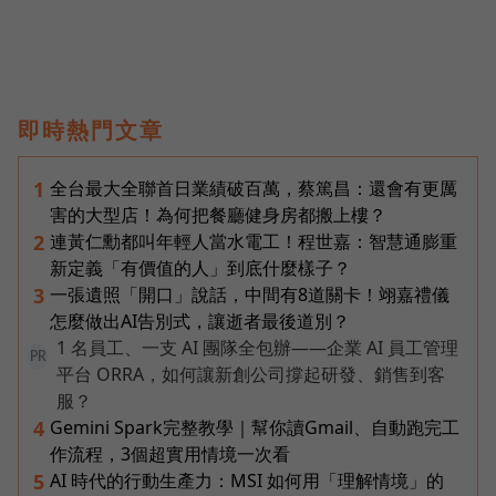
即時熱門文章
全台最大全聯首日業績破百萬，蔡篤昌：還會有更厲
1
害的大型店！為何把餐廳健身房都搬上樓？
連黃仁勳都叫年輕人當水電工！程世嘉：智慧通膨重
2
新定義「有價值的人」到底什麼樣子？
一張遺照「開口」說話，中間有8道關卡！翊嘉禮儀
3
怎麼做出AI告別式，讓逝者最後道別？
1 名員工、一支 AI 團隊全包辦——企業 AI 員工管理
PR
平台 ORRA，如何讓新創公司撐起研發、銷售到客
服？
Gemini Spark完整教學｜幫你讀Gmail、自動跑完工
4
作流程，3個超實用情境一次看
AI 時代的行動生產力：MSI 如何用「理解情境」的
5