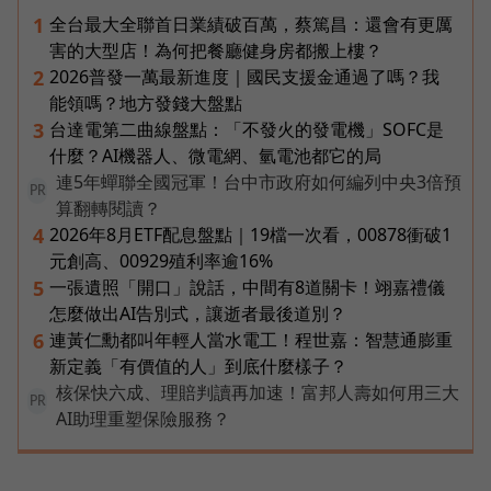
全台最大全聯首日業績破百萬，蔡篤昌：還會有更厲
1
害的大型店！為何把餐廳健身房都搬上樓？
2026普發一萬最新進度｜國民支援金通過了嗎？我
2
能領嗎？地方發錢大盤點
台達電第二曲線盤點：「不發火的發電機」SOFC是
3
什麼？AI機器人、微電網、氫電池都它的局
連5年蟬聯全國冠軍！台中市政府如何編列中央3倍預
PR
算翻轉閱讀？
2026年8月ETF配息盤點｜19檔一次看，00878衝破1
4
元創高、00929殖利率逾16%
一張遺照「開口」說話，中間有8道關卡！翊嘉禮儀
5
怎麼做出AI告別式，讓逝者最後道別？
連黃仁勳都叫年輕人當水電工！程世嘉：智慧通膨重
6
新定義「有價值的人」到底什麼樣子？
核保快六成、理賠判讀再加速！富邦人壽如何用三大
PR
AI助理重塑保險服務？