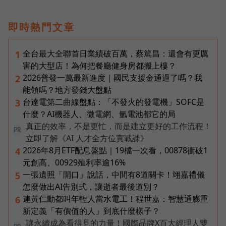
即時熱門文章
全台最大全聯首日業績破百萬，蔡篤昌：還會有更厲
1
害的大型店！為何把餐廳健身房都搬上樓？
2026普發一萬最新進度｜國民支援金通過了嗎？我
2
能領嗎？地方發錢大盤點
台達電第二曲線盤點：「不發火的發電機」SOFC是
3
什麼？AI機器人、微電網、氫電池都它的局
真正的效率，不是更忙，而是建立更好的工作流程！
PR
立即了解《AI 人才全方位實戰課》
2026年8月ETF配息盤點｜19檔一次看，00878衝破1
4
元創高、00929殖利率逾16%
一張遺照「開口」說話，中間有8道關卡！翊嘉禮儀
5
怎麼做出AI告別式，讓逝者最後道別？
連黃仁勳都叫年輕人當水電工！程世嘉：智慧通膨重
6
新定義「有價值的人」到底什麼樣子？
讓永續成為看得見的力量！國際品牌X百大經理人雙