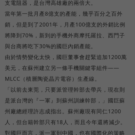
支電阻器，是台灣高雄廠的兩倍大。
當年第一批月產8億支的產能，幾乎百分之百外
銷，但是到了2001年，月產100億支的外銷比例
將降到70%，新到的手機外商摩托羅拉、西門子
與台商將吃下30%的國巨內銷產能。
由於情勢變化太快，國巨董事會趕緊追加1200萬
美元，在蘇州建立另一條手機關鍵零組件——
MLCC（積層陶瓷晶片電容）生產線。
「以前去東莞，只要派管理幹部去帶兵，現在則
是派台灣的『一軍』到蘇州訓練幹部，」國巨蘇
州廠總經理許志成指出。蘇州廠現有同仁1200
人，但台籍幹部只有18人，而且今年還將減少。
對國巨而言，派一軍到中國，也有國際化的策略