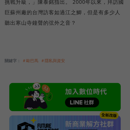
挑戰升級，」陳泰銘指出。 2000年以來，拜訪國
巨蘇州廠的台灣訪客如過江之鯽，但是有多少人
聽出寒山寺鐘聲的弦外之音？
關鍵字：
＃歐巴馬
＃隱私與資安