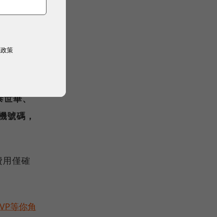
片
。
權政策
「註冊卡
泰世華、
手機號碼，
費用僅確
VP等你角