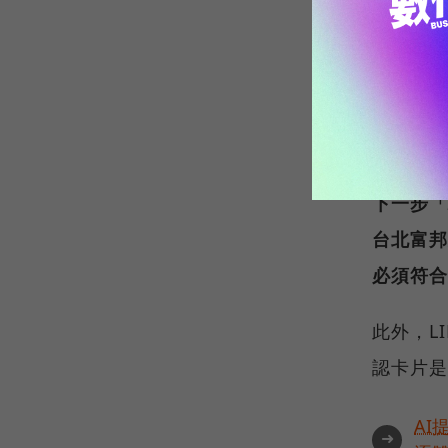
根據LIN
Mast
首先，於
片」，輸
下一步「
台北富邦
必須符合
此外，L
認卡片是
AI
➜