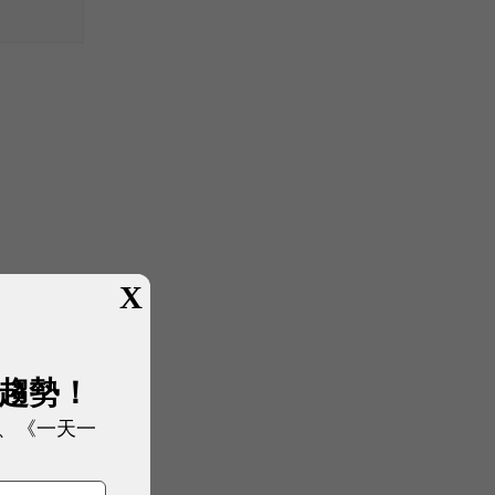
X
展趨勢！
、《一天一