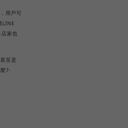
出，用戶可
INE
許多店家也
，甚至是
麼7-