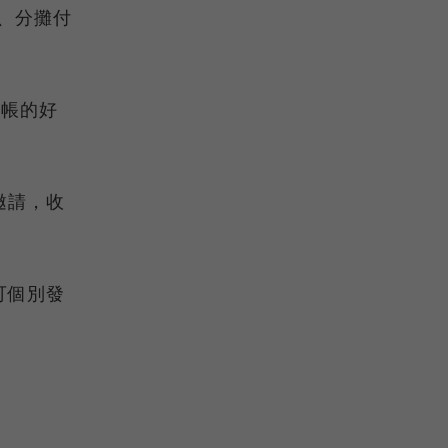
請、分攤付
轉帳的好
邀請，收
可個別發