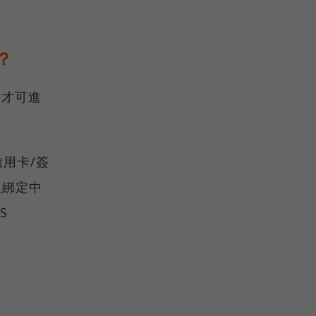
？
卡才可進
信用卡/簽
限綁定中
S