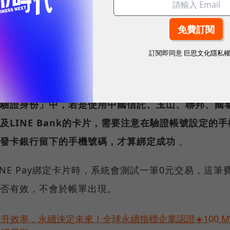
E PAY官網，
LINE Pay可以綁定任一家銀行的Visa、
erCard及JCB信用卡或簽帳金融卡，最多可綁定10張卡
訂閱即同意
巨思文化隱私
在LINE應用程式中點擊「錢包」＞「LINE Pay」＞
入卡片資料。
驗證身份」中，若是使用中國信託、玉山、聯邦、國
及LINE Bank的卡片，需要注意在驗證帳號設定的
發卡銀行留下的手機號碼，才算綁定成功
。
INE Pay綁定卡片時，系統會測試一筆0元交易，這筆
否有效，不會於帳單出現。
提升效率，永續決定未來！全球永續指標企業認證☀️100 M