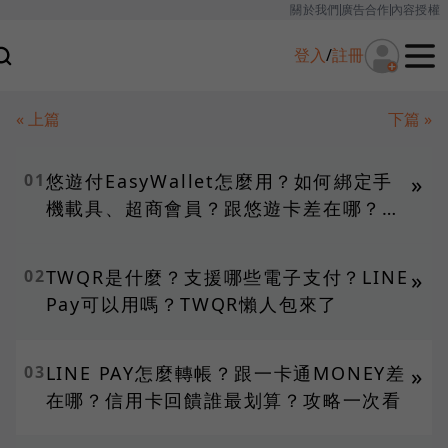
關於我們
廣告合作
內容授權
登入
/
註冊
« 上篇
下篇 »
01
悠遊付EasyWallet怎麼用？如何綁定手
»
機載具、超商會員？跟悠遊卡差在哪？攻
略一次看
02
TWQR是什麼？支援哪些電子支付？LINE
»
Pay可以用嗎？TWQR懶人包來了
03
LINE PAY怎麼轉帳？跟一卡通MONEY差
»
在哪？信用卡回饋誰最划算？攻略一次看