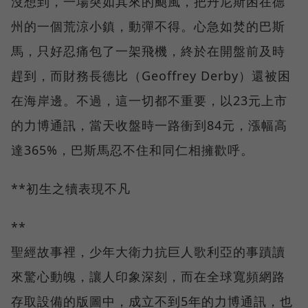
沒想到，一場突如其來的颶風，把丹尼斯困在德
州的一個荒涼小鎮，動彈不得。心急如焚的巴斯
馬，只好忍痛包了一架飛機，終於在開盤前及時
趕到，而財務長德比（Geoffrey Derby）還被困
在海岸邊。不過，這一切都不重要，以23元上市
的力博通訊，當天收盤時一路衝到84元，漲幅高
達365%，巴斯馬忍不住和同仁相擁歡呼。
**初生之犢表現不凡
**
聖經故事裡，少年大衛力抗巨人歌利亞的事蹟讀
來驚心動魄，讓人印象深刻，而在全球寬頻網路
存取設備的版圖中，成立不到5年的力博通訊，也