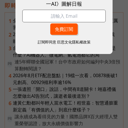
一AI》圖解日報
即時熱門文章
全台最大全聯首日業績破百萬，蔡篤昌：還會有更厲
1
害的大型店！為何把餐廳健身房都搬上樓？
2026普發一萬最新進度｜國民支援金通過了嗎？我
2
能領嗎？地方發錢大盤點
訂閱即同意
巨思文化隱私權政策
台達電第二曲線盤點：「不發火的發電機」SOFC是
3
什麼？AI機器人、微電網、氫電池都它的局
連5年蟬聯全國冠軍！台中市政府如何編列中央3倍預
PR
算翻轉閱讀？
2026年8月ETF配息盤點｜19檔一次看，00878衝破1
4
元創高、00929殖利率逾16%
一張遺照「開口」說話，中間有8道關卡！翊嘉禮儀
5
怎麼做出AI告別式，讓逝者最後道別？
連黃仁勳都叫年輕人當水電工！程世嘉：智慧通膨重
6
新定義「有價值的人」到底什麼樣子？
讓永續成為看得見的力量！國際品牌X百大經理人雙
PR
重榮譽認證，放大永續價值影響力