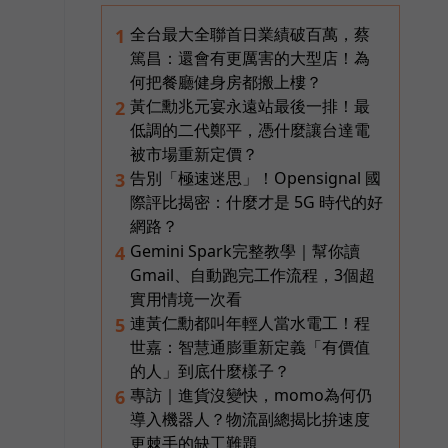
全台最大全聯首日業績破百萬，蔡
1
篤昌：還會有更厲害的大型店！為
何把餐廳健身房都搬上樓？
黃仁勳兆元宴永遠站最後一排！最
2
低調的二代鄭平，憑什麼讓台達電
被市場重新定價？
告別「極速迷思」！Opensignal 國
3
際評比揭密：什麼才是 5G 時代的好
網路？
Gemini Spark完整教學｜幫你讀
4
Gmail、自動跑完工作流程，3個超
實用情境一次看
連黃仁勳都叫年輕人當水電工！程
5
世嘉：智慧通膨重新定義「有價值
的人」到底什麼樣子？
專訪｜進貨沒變快，momo為何仍
6
導入機器人？物流副總揭比拚速度
更棘手的缺工難題