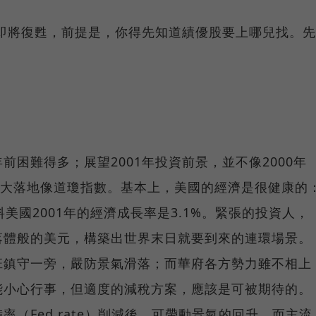
氣即將復甦，前提是，你得先知道績優股要上哪兒找。先
。
困難得多；展望2001年投資前景，並不像2000年
大起大落地像道瓊指數。基本上，美國的經濟是很健康的
美國2001年的經濟成長率是3.1%。緊張的投資人，
落體般的美元，構築出世界末日就要到來的連環場景。
班鎮守一旁，嚴防景氣滑落；而華府各方勢力雖不相上
能小心行事，但適度的減稅方案，應該是可被期待的。
（Fed rate）削減後，可帶動景氣的回升。而主流