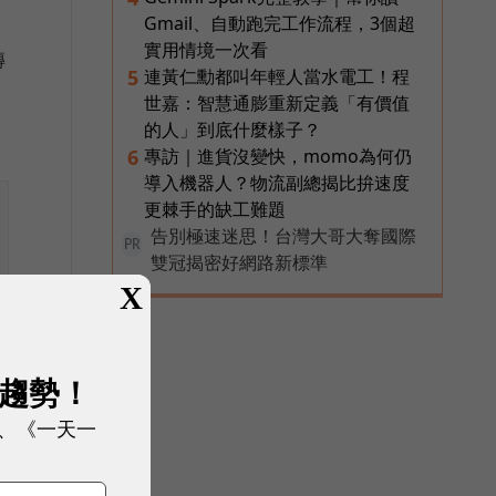
Gmail、自動跑完工作流程，3個超
實用情境一次看
轉
連黃仁勳都叫年輕人當水電工！程
5
世嘉：智慧通膨重新定義「有價值
的人」到底什麼樣子？
專訪｜進貨沒變快，momo為何仍
6
導入機器人？物流副總揭比拚速度
更棘手的缺工難題
告別極速迷思！台灣大哥大奪國際
PR
雙冠揭密好網路新標準
X
展趨勢！
、《一天一