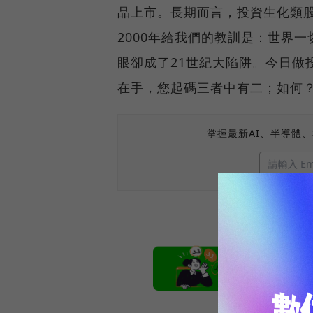
品上市。長期而言，投資生化類
2000年給我們的教訓是：世界一
眼卻成了21世紀大陷阱。今日做
在手，您起碼三者中有二；如何
掌握最新AI、半導體
本