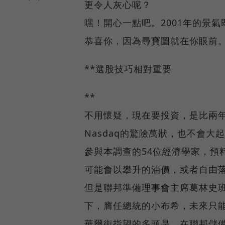
更令人灰心呢？
嘿！開心一點吧。2001年的景
恭喜你，因為尋寶圖就在你眼前
**選股技巧相對重要
**
不用懷疑，現在要投資，是比兩年前
Nasdaq的驚險萬狀，也不會
參與本調查的54位經濟學家，預料
可能會以攀升的油價，或者自由
但是聯邦準備理事會主席葛林史
下，膺任總統的小布希，未來只
華爾街指望的多頭是，在聯邦儲備率