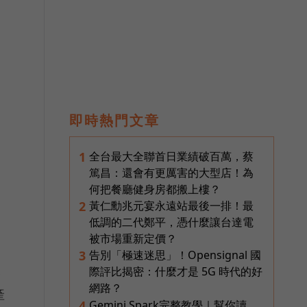
即時熱門文章
全台最大全聯首日業績破百萬，蔡
1
篤昌：還會有更厲害的大型店！為
何把餐廳健身房都搬上樓？
黃仁勳兆元宴永遠站最後一排！最
2
低調的二代鄭平，憑什麼讓台達電
被市場重新定價？
告別「極速迷思」！Opensignal 國
3
又
際評比揭密：什麼才是 5G 時代的好
網路？
產
Gemini Spark完整教學｜幫你讀
4