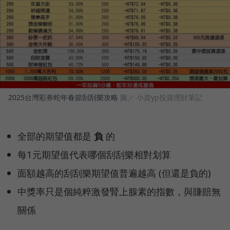
2025台灣彩券蛇年春節刮刮樂攻略
圖／ 小資yp投資理財筆記
全部的期望值都是
負
的
每1元期望值代表哪個刮刮樂相對划算
面額越高的刮刮樂期望值普遍越高 (但還是負的)
中獎率只是個純粹激發腎上腺素的指數，與賺賠無
關係