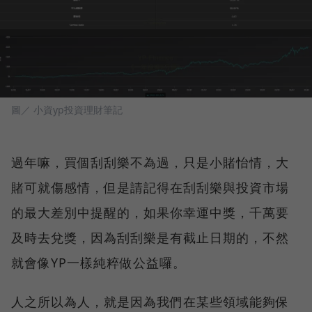
圖／ 小資yp投資理財筆記
過年嘛，買個刮刮樂不為過，只是小賭怡情，大
賭可就傷感情，但是請記得在刮刮樂與投資市場
的最大差別中提醒的，如果你幸運中獎，千萬要
及時去兌獎，因為刮刮樂是有截止日期的，不然
就會像YP一樣純粹做公益囉。
人之所以為人，就是因為我們在某些領域能夠保