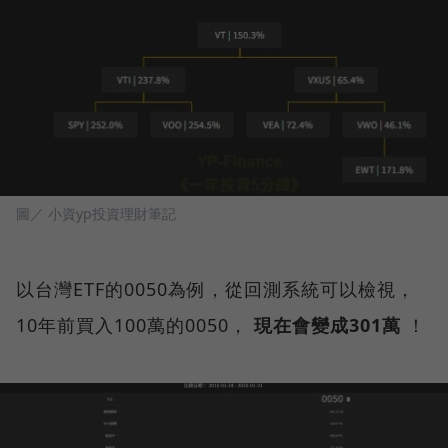
圖／ 小資yp投資理財筆記
以台灣ETF的0050為例，從回測系統可以檢視，
10年前買入100萬的0050，
現在會變成301萬
！