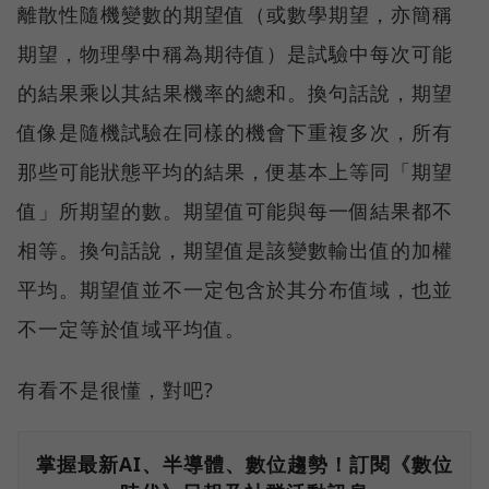
離散性隨機變數的期望值（或數學期望，亦簡稱
期望，物理學中稱為期待值）是試驗中每次可能
的結果乘以其結果機率的總和。換句話說，期望
值像是隨機試驗在同樣的機會下重複多次，所有
那些可能狀態平均的結果，便基本上等同「期望
值」所期望的數。期望值可能與每一個結果都不
相等。換句話說，期望值是該變數輸出值的加權
平均。期望值並不一定包含於其分布值域，也並
不一定等於值域平均值。
有看不是很懂，對吧?
掌握最新AI、半導體、數位趨勢！訂閱《數位