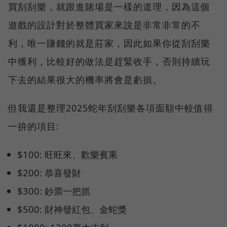
買刮刮樂，就跟進賭場是一樣的道理，因為這個
遊戲的設計對於整體買家來說是非常非常的不
利，唯一賺錢的就是莊家，因此如果你從刮刮樂
中獲利，比較好的做法是趕緊收手，否則持續玩
下去的結果很大的機率將會是虧損。
但我還是整理2025蛇年刮刮樂各項面額中較值得
一拚的項目:
$100: 旺旺來、歡樂賓果
$200: 恭喜發財
$300: 鈔票一把抓
$500: 財神發紅包、金蛇獎