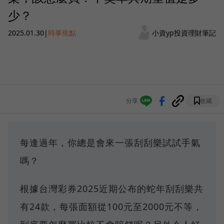
少？
2025.01.30
|
時事焦點
小資yp投資理財筆記
分享
收藏
每逢過年，你總是會來一張刮刮樂試試手氣
嗎？
根據台灣彩券2025近期公布的蛇年刮刮樂共
有24款，每張面額從100元至2000元不等，