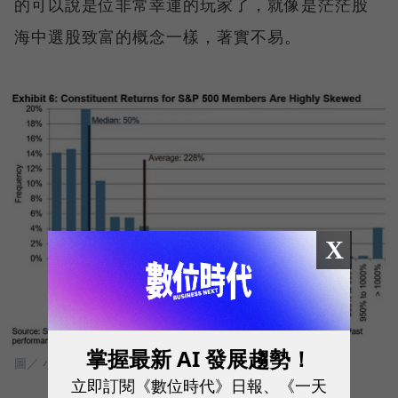
的可以說是位非常幸運的玩家了，就像是茫茫股
海中選股致富的概念一樣，著實不易。
X
掌握最新 AI 發展趨勢！
圖／ 小資yp投資理財筆記
立即訂閱《數位時代》日報、《一天