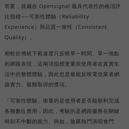
答案，就藏在 Opensignal 最具代表性的兩項評
比指標──可靠性體驗（Reliability
Experience）與品質一致性（Consistent
Quality）。
相較於傳統下載速度只反映單一時間、單一地點
的網路表現，這兩項指標更重視使用者在真實生
活中的整體體驗，因此也是最能反映電信業者網
路實力、最難取得的獎項。
「可靠性體驗」衡量的是使用者是否能順利完成
各種數位應用，因此，考驗的是網路服務在關鍵
時刻不中斷的能力。例如，搶購熱門演唱會門