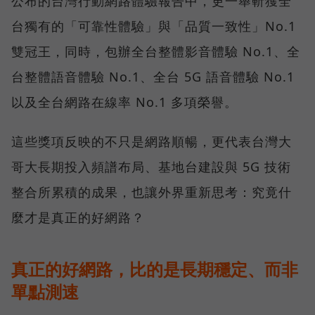
公布的台灣行動網路體驗報告中，更一舉斬獲全
台獨有的「可靠性體驗」與「品質一致性」No.1
雙冠王，同時，包辦全台整體影音體驗 No.1、全
台整體語音體驗 No.1、全台 5G 語音體驗 No.1
以及全台網路在線率 No.1 多項榮譽。
這些獎項反映的不只是網路順暢，更代表台灣大
哥大長期投入頻譜布局、基地台建設與 5G 技術
整合所累積的成果，也讓外界重新思考：究竟什
麼才是真正的好網路？
真正的好網路，比的是長期穩定、而非
單點測速