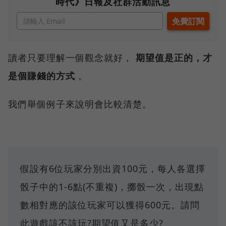
時代》日報及社群活動訊息
讀者只要理解一個觀念就好，
期望值是正的，才
是個賺錢的方式
。
我們舉個例子來說明會比較清楚。
假設有6位玩家分別出資100元，每人各選擇
骰子中的1-6點(不重複)，擲骰一次，出現點
數相對應的該位玩家可以獲得600元。請問
此遊戲該不該玩?期望值又是多少?