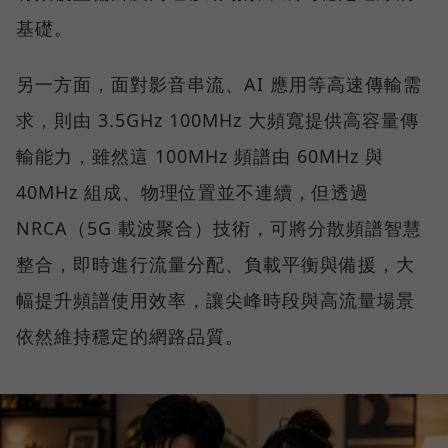
基礎。
另一方面，面對影音串流、AI 應用等高速傳輸需
求，則由 3.5GHz 100MHz 大頻寬提供高容量傳
輸能力，雖然這 100MHz 頻譜由 60MHz 與
40MHz 組成、物理位置並不連續，但透過
NRCA（5G 載波聚合）技術，可將分散頻譜智慧
整合，即時進行流量分配、負載平衡與備援，大
幅提升頻譜使用效率，讓尖峰時段與高流量場景
依然維持穩定的網路品質。