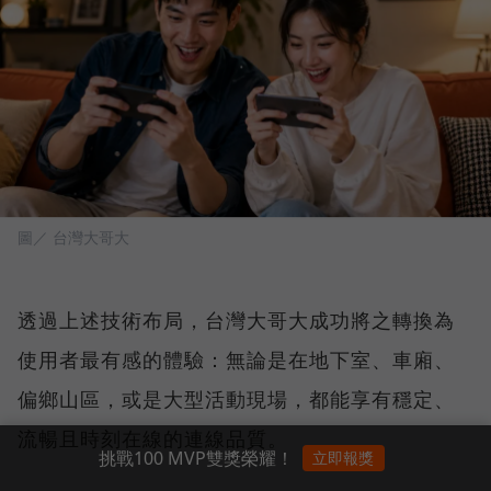
圖／ 台灣大哥大
透過上述技術布局，台灣大哥大成功將之轉換為
使用者最有感的體驗：無論是在地下室、車廂、
偏鄉山區，或是大型活動現場，都能享有穩定、
流暢且時刻在線的連線品質。
挑戰100 MVP雙獎榮耀！
立即報獎