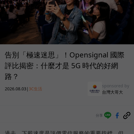
告別「極速迷思」！Opensignal 國際
評比揭密：什麼才是 5G 時代的好網
路？
sponsored by
2026.08.03
|
3C生活
台灣大哥大
分享
過去，下載速度是評價電信服務的重要指標，但