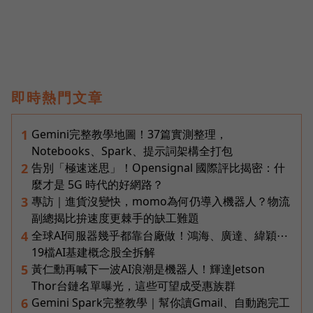
即時熱門文章
Gemini完整教學地圖！37篇實測整理，
1
Notebooks、Spark、提示詞架構全打包
告別「極速迷思」！Opensignal 國際評比揭密：什
2
麼才是 5G 時代的好網路？
專訪｜進貨沒變快，momo為何仍導入機器人？物流
3
副總揭比拚速度更棘手的缺工難題
全球AI伺服器幾乎都靠台廠做！鴻海、廣達、緯穎⋯
4
19檔AI基建概念股全拆解
黃仁勳再喊下一波AI浪潮是機器人！輝達Jetson
5
Thor台鏈名單曝光，這些可望成受惠族群
Gemini Spark完整教學｜幫你讀Gmail、自動跑完工
6