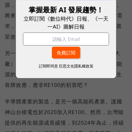
源，因此企業不能以使用核能做為達標的方法。
掌握最新 AI 發展趨勢！
將來的發展可能會隨著AI應用所帶來的能源新需
立即訂閱《數位時代》日報、《一天
求，促使RE100改變政策，將核能列入其中，甚
一AI》圖解日報
至改名為GE100 （Green Energy 100％）。
另一個情況是，上述這3家黃金會員（AI能耗大
廠），未來因使用核能無法履行百分之百再生能
訂閱即同意
巨思文化隱私權政策
源的承諾而退出RE100。假設如此，可能會產生
骨牌效應，應非RE100的初衷吧？
半導體產業的製造，是另一個高能耗產業。護國
神山台積電也於2020加入RE100。然而，台灣能
提供的再生能源成長緩慢，到2024年為止，排碳