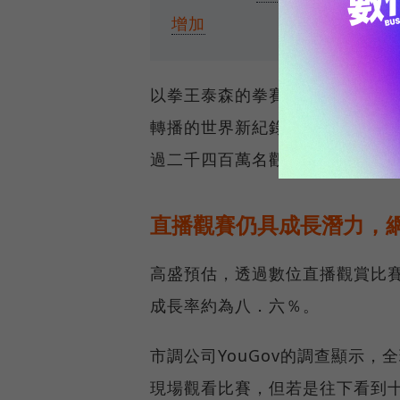
增加
以拳王泰森的拳賽為例，該場賽
轉播的世界新紀錄。同樣交由網
過二千四百萬名觀眾在線觀看，
直播觀賽仍具成長潛力，
高盛預估，透過數位直播觀賞比
成長率約為八．六％。
市調公司YouGov的調查顯示
現場觀看比賽，但若是往下看到