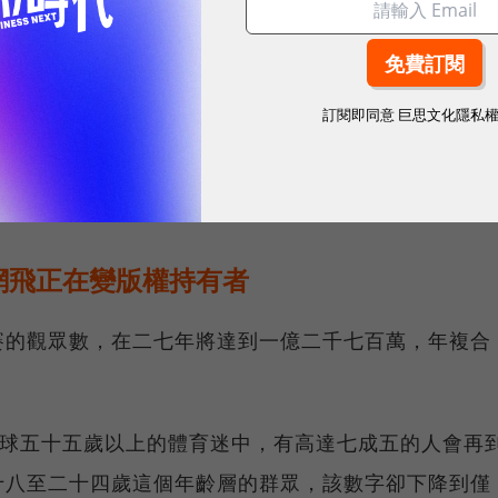
訂閱即同意
巨思文化隱私
事同時在線觀眾數一度達到六千五百萬，寫下運動賽事
飛轉播的兩場美式足球聖誕大戰賽事，也都分別寫下超
成為該聯盟史上在串流媒體收視率最高的賽事紀錄。
網飛正在變版權持有者
賽的觀眾數，在二七年將達到一億二千七百萬，年複合
，全球五十五歲以上的體育迷中，有高達七成五的人會再
十八至二十四歲這個年齡層的群眾，該數字卻下降到僅