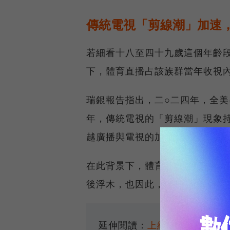
傳統電視「剪線潮」加速
若細看十八至四十九歲這個年齡
下，體育直播占該族群當年收視
瑞銀報告指出，二○二四年，全
年，傳統電視的「剪線潮」現象
越廣播與電視的加總占比。
在此背景下，體育賽事直播，不
後浮木，也因此，這個戰場就成
延伸閱讀：
上網不限速吃到飽