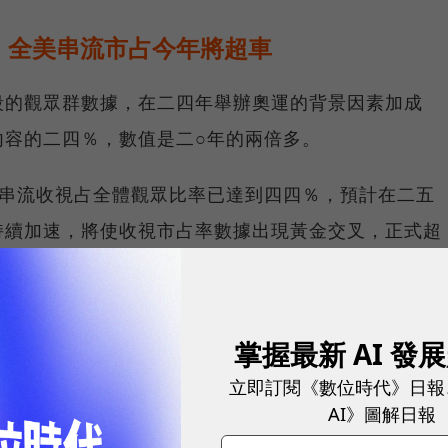
，全美串流市占今年將超車
段的觀眾群數據，在二四年舉辦奧運的背景因素加成
內容的二四％，數值是二○年的兩倍多。
美串流收視占全體觀眾比率已達到四四％，預計在二五
持續加速，將使收視市占率數據出現黃金交叉，正式超
僅是串流業者的新成長動能，同時也是傳統電視網的最
掌握最新 AI 發
為了各家都要搶進的兵家必爭之地。
立即訂閱《數位時代》日報
AI》圖解日報
退燒？台灣用戶占比下滑，NCC：「限速」方案趨勢