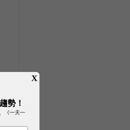
X
展趨勢！
、《一天一