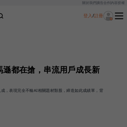
關於我們
廣告合作
內容授權
登入
/
註冊
馬遜都在搶，串流用戶成長新
超過八成，表現完全不輸AI相關題材類股，締造如此成績單，背