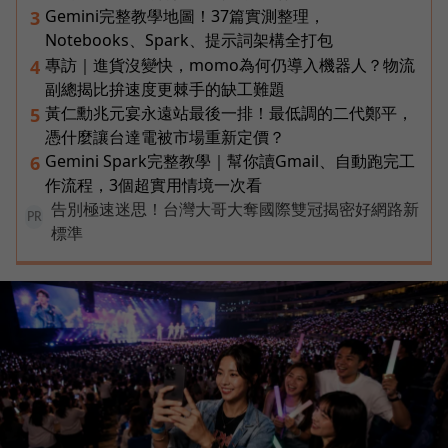
Gemini完整教學地圖！37篇實測整理，
3
Notebooks、Spark、提示詞架構全打包
專訪｜進貨沒變快，momo為何仍導入機器人？物流
4
副總揭比拚速度更棘手的缺工難題
黃仁勳兆元宴永遠站最後一排！最低調的二代鄭平，
5
憑什麼讓台達電被市場重新定價？
Gemini Spark完整教學｜幫你讀Gmail、自動跑完工
6
作流程，3個超實用情境一次看
告別極速迷思！台灣大哥大奪國際雙冠揭密好網路新
PR
標準