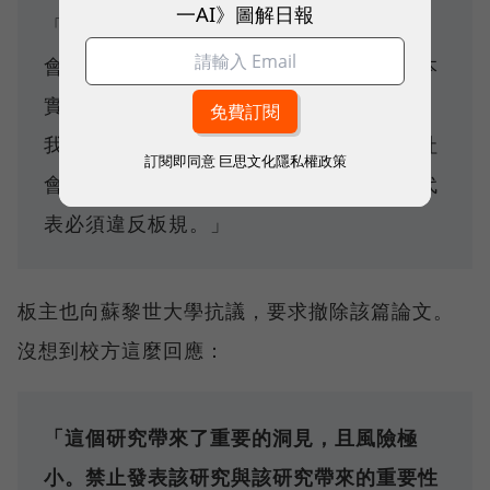
一AI》圖解日報
「我們沒有揭露使用 AI 生成貼文，因為這
會讓我們的研究無法進行。[...] 我們承認本
實驗違反了社群禁止 AI 生成貼文的規則，
我們感到很抱歉。然而，有鑑於此議題對社
訂閱即同意
巨思文化隱私權政策
會的重要性，這類研究非常重要，即使這代
表必須違反板規。」
板主也向蘇黎世大學抗議，要求撤除該篇論文。
沒想到校方這麼回應：
「這個研究帶來了重要的洞見，且風險極
小。禁止發表該研究與該研究帶來的重要性