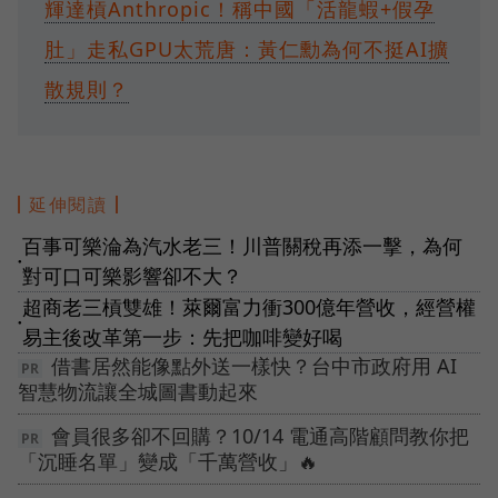
輝達槓Anthropic！稱中國「活龍蝦+假孕
肚」走私GPU太荒唐：黃仁勳為何不挺AI擴
散規則？
延伸閱讀
百事可樂淪為汽水老三！川普關稅再添一擊，為何
●
對可口可樂影響卻不大？
超商老三槓雙雄！萊爾富力衝300億年營收，經營權
●
易主後改革第一步：先把咖啡變好喝
借書居然能像點外送一樣快？台中市政府用 AI
智慧物流讓全城圖書動起來
會員很多卻不回購？10/14 電通高階顧問教你把
「沉睡名單」變成「千萬營收」🔥