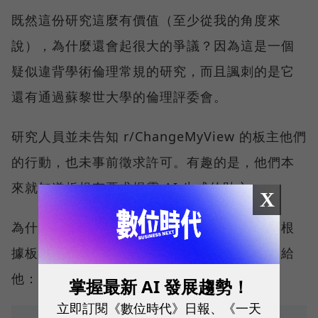
既然這份研究這麼有價值（至少從我的角度來
說），為什麼還會起很大的爭議？因為這是一個
疑似違背學術倫理常規的研究，而且諷刺的是它
還有通過蘇黎世大學的倫理評委會。
研究人員並未告知 r/ChangeMyView 的板主他們
的行動，也未事前徵求許可。有趣的是，他們本
來就知道板規有要求揭露 AI 生成的貼文。
X
為什麼可以確定研究人員本來就知道呢？因為根
據板主的貼文，研究人員曾經直接傳以下訊息給
他：
掌握最新 AI 發展趨勢！
立即訂閱《數位時代》日報、《一天