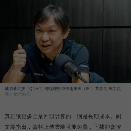
威聯通科技（QNAP）總經理暨威強電集團（IEI）董事長 劉文義
圖／ 數位時代
真正讓更多企業回頭計算的，則是長期成本。劉
文義指出，資料上傳雲端可能免費，下載卻會按