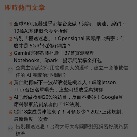
即時熱門文章
全球AI伺服器幾乎都靠台廠做！鴻海、廣達、緯穎⋯
1
19檔AI基建概念股全拆解
告別「極速迷思」！Opensignal 國際評比揭密：什
2
麼才是 5G 時代的好網路？
Gemini完整教學地圖！37篇實測整理，
3
Notebooks、Spark、提示詞架構全打包
企業主管該如何用管理真人的邏輯，建立一套能被信
PR
任的 AI 團隊治理機制？
黃仁勳再喊下一波AI浪潮是機器人！輝達Jetson
4
Thor台鏈名單曝光，這些可望成受惠族群
AI已經做得到20%的題目，反而不要碰！Google首
5
席科學家給創業者的「1%法則」
0到18歲成長津貼來了！可領多少？2027上路規劃、
6
最新進度一次看
告別極速迷思！台灣大哥大奪國際雙冠揭密好網路新
PR
標準