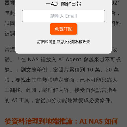
器裡的資料要如何被 AI 活用。QNAP 也從 2021
一AI》圖解日報
年起，把公司發展定調在 AI 與高速網路的融合，
試圖讓 NAS 從資料保存的位置，進一步成為資料
被調用的位置。
訂閱即同意
巨思文化隱私權政策
當資料量持續擴大，搜尋與管理方式也會跟著改
變。「在 NAS 裡放入 AI Agent 會越來越不可或
缺。」劉文義舉例，當照片累積到 10 萬、20 萬
張，要找出其中幾張特定畫面，已不可能只靠人
工翻找。此時，能理解內容、接受自然語言指令
的 AI 工具，會從加分功能逐漸變成必要條件。
從資料治理到地端推論：AI NAS 如何