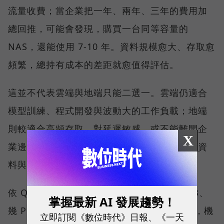
流量收費；當企業把一年、兩年、三年的費用加
總回推，可能會發現，購買一台同等容量的
NAS，還能使用 7-10 年。資料規模愈大、存取愈
頻繁，總持有成本的差距就愈值得評估。
這並不代表雲端與地端只能二選一。雲端仍適合
模型訓練、程式開發與波動大的工作負載；地端
則較適合高頻存取、對延遲敏感，或不能離開企
X
業邊界的資料。企業真正要回答的，是每一類資
料與任務應該放在哪裡。
依 QNAP 觀察，客戶過去關心的是需要幾 TB、
掌握最新 AI 發展趨勢！
幾 PB，或備份速度有多快；現在更常問的是，機
立即訂閱《數位時代》日報、《一天