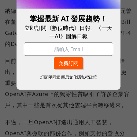
納德拉透露，微軟早期對OpenAI投資10億美元曾
掌握最新 AI 發展趨勢！
在董事會引發爭議，微軟創辦人比爾．蓋茲（Bill
立即訂閱《數位時代》日報、《一天
Gates）最初也抱持質疑的態度，直到看到GPT-4
一AI》圖解日報
的Demo後才對OpenAI的技術完全信服。
目前微軟持有OpenAI約27%的股份。納德拉指
出，這項合作對微軟的價值不僅僅只是股權，更
訂閱即同意
巨思文化隱私權政策
重要的是7年內OpenAI模型及IP的免費授權。
OpenAI在Azure上的獨家性質吸引了許多企業客
戶，其中一些是首次從其他雲端平台轉移過來。
不過，一旦OpenAI打造出通用人工智慧，
OpenAI與微軟的部份合作，例如支付的營收分