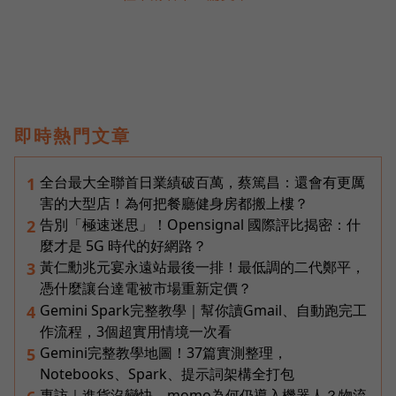
即時熱門文章
全台最大全聯首日業績破百萬，蔡篤昌：還會有更厲
1
害的大型店！為何把餐廳健身房都搬上樓？
告別「極速迷思」！Opensignal 國際評比揭密：什
2
麼才是 5G 時代的好網路？
黃仁勳兆元宴永遠站最後一排！最低調的二代鄭平，
3
憑什麼讓台達電被市場重新定價？
Gemini Spark完整教學｜幫你讀Gmail、自動跑完工
4
作流程，3個超實用情境一次看
Gemini完整教學地圖！37篇實測整理，
5
Notebooks、Spark、提示詞架構全打包
專訪｜進貨沒變快，momo為何仍導入機器人？物流