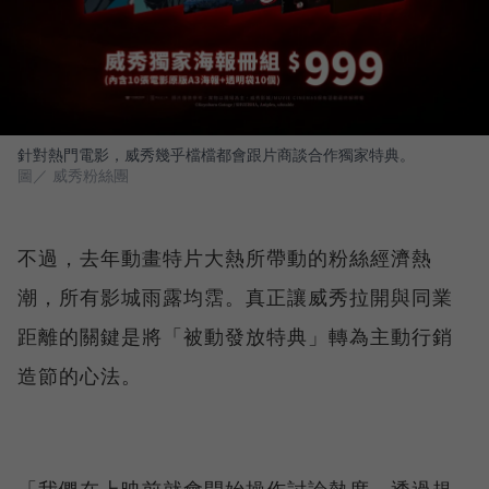
針對熱門電影，威秀幾乎檔檔都會跟片商談合作獨家特典。
圖／ 威秀粉絲團
不過，去年動畫特片大熱所帶動的粉絲經濟熱
潮，所有影城雨露均霑。真正讓威秀拉開與同業
距離的關鍵是將「被動發放特典」轉為主動行銷
造節的心法。