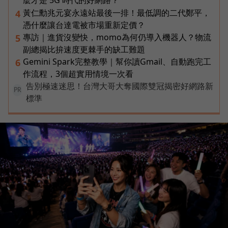
麼才是 5G 時代的好網路？
黃仁勳兆元宴永遠站最後一排！最低調的二代鄭平，
4
憑什麼讓台達電被市場重新定價？
專訪｜進貨沒變快，momo為何仍導入機器人？物流
5
副總揭比拚速度更棘手的缺工難題
Gemini Spark完整教學｜幫你讀Gmail、自動跑完工
6
作流程，3個超實用情境一次看
告別極速迷思！台灣大哥大奪國際雙冠揭密好網路新
PR
標準