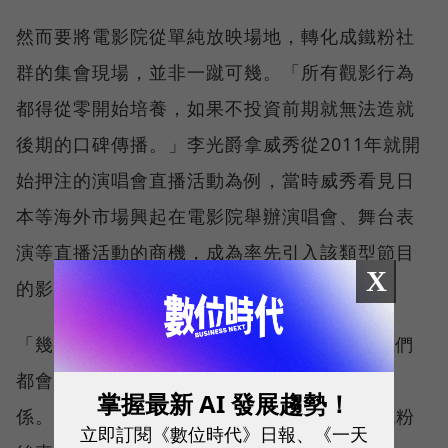
然而要將電影院從單純放映場地，轉化成鐵粉社
群的集會現場，並非一蹴可幾。「所有觀影行為
都得從零開始培養，如果不投資前期就無法造就
後期的口碑傳播。」李光爵拿威秀從2011年就開
始押注的演唱會直播活動為例，當時威秀看見日
本等海外市場興起在電影院舉辦演唱會、舞台表
演等直播活動的商機，成為率先引入該類型節目
X
的影城業者。
「幾乎合作版權方手上有什麼適合的節目，我們
都會盡力播、努力播，再小眾的表演也沒關
掌握最新 AI 發展趨勢！
係。」李光爵指出，威秀希望的便是逐步養成粉
立即訂閱《數位時代》日報、《一天