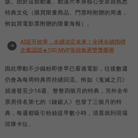
版。由於這類動畫、動漫片本身核心受眾就熟悉
特典文化（購買限量商品、門票時附贈的周邊，
例如買電影票附贈的限量海報）。
AI提升效率，永續決定未來！全球永續指標
➜
企業認證☀️100 MVP等你角逐雙獎榮譽
因此帶動不少鐵粉即便早已看過電影，往後數週
仍會為每周特典而持續回流。例如《鬼滅之刃》
就連發至少16週、整整四個月的特典，另外全年
票房排名第七的《鏈鋸人》也發了三個月的特
典，每週都吸引粉絲提早數小時，清晨就到現場
排隊卡位。