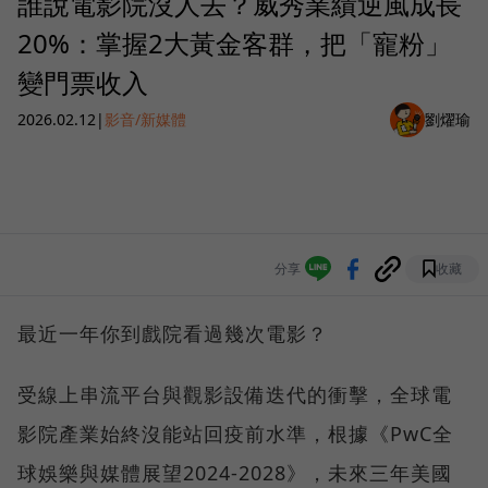
誰說電影院沒人去？威秀業績逆風成長
20%：掌握2大黃金客群，把「寵粉」
變門票收入
2026.02.12
|
影音/新媒體
劉燿瑜
分享
收藏
最近一年你到戲院看過幾次電影？
受線上串流平台與觀影設備迭代的衝擊，全球電
影院產業始終沒能站回疫前水準，根據《PwC全
球娛樂與媒體展望2024-2028》，未來三年美國