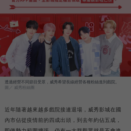
透過經營不同節目受眾，威秀希望長線經營各種粉絲進到戲院。
圖／ 威秀粉絲團
近年隨著越來越多戲院接連退場，威秀影城在國
內市佔從疫情前的四成出頭，到去年約佔五成，
即便勢力範圍擴張，仍有一大群觀眾就是不會進