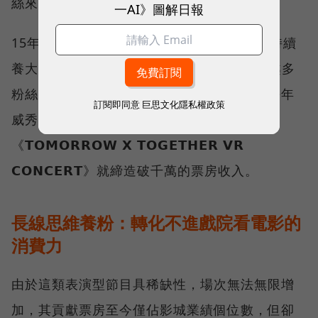
絲來電影院「參與」的習慣。
一AI》圖解日報
15年來，威秀將這類基本盤小眾的節目類型持續
養大，尤其近年受惠K-POP風潮爆發，越來越多
粉絲也開始嘗試在電影院看明星開唱，像是去年
訂閱即同意
巨思文化隱私權政策
威秀獨家上映韓團TXT的VR演唱會電影
《𝗧𝗢𝗠𝗢𝗥𝗥𝗢𝗪 𝗫 𝗧𝗢𝗚𝗘𝗧𝗛𝗘𝗥 𝗩𝗥
𝗖𝗢𝗡𝗖𝗘𝗥𝗧》就締造破千萬的票房收入。
長線思維養粉：轉化不進戲院看電影的
消費力
由於這類表演型節目具稀缺性，場次無法無限增
加，其貢獻票房至今僅佔影城業績個位數，但卻