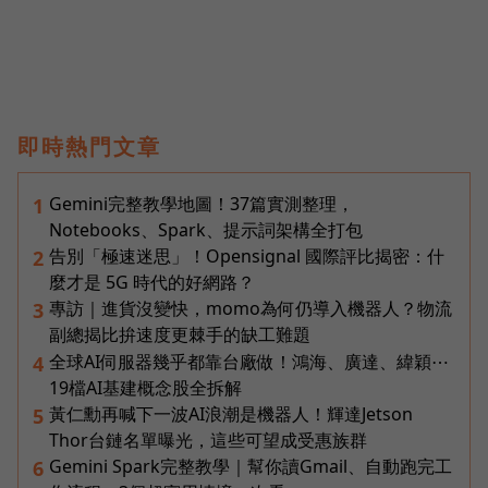
即時熱門文章
Gemini完整教學地圖！37篇實測整理，
1
Notebooks、Spark、提示詞架構全打包
告別「極速迷思」！Opensignal 國際評比揭密：什
2
麼才是 5G 時代的好網路？
專訪｜進貨沒變快，momo為何仍導入機器人？物流
3
副總揭比拚速度更棘手的缺工難題
全球AI伺服器幾乎都靠台廠做！鴻海、廣達、緯穎⋯
4
19檔AI基建概念股全拆解
黃仁勳再喊下一波AI浪潮是機器人！輝達Jetson
5
Thor台鏈名單曝光，這些可望成受惠族群
Gemini Spark完整教學｜幫你讀Gmail、自動跑完工
6