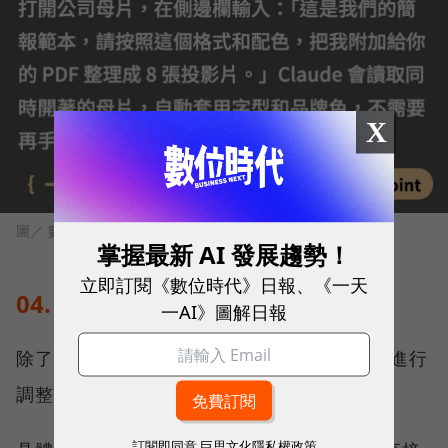
X
圖／ 數位時代
掌握最新 AI 發展趨勢！
立即訂閱《數位時代》日報、《一天
04. 鎖定修改範圍，請 AI 局部編輯
一AI》圖解日報
除了整份生成，你也可以讓 AI 針對單一頁面進行
調整。
訂閱即同意
巨思文化隱私權政策