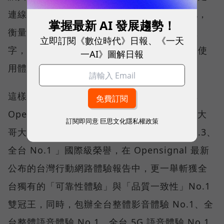
連線，即無法轉換成好的使用體驗，也因如此，
掌握最新 AI 發展趨勢！
衡量「好網路」的標準，也逐漸從追求測速數
立即訂閱《數位時代》日報、《一天
字，轉向任何時間、任何地點都能穩定連線的使
一AI》圖解日報
用體驗。
這樣的轉變，也反映在國際權威網路分析機構
Opensignal 公布的評比結果。今年初，台灣大
訂閱即同意
巨思文化隱私權政策
哥大不僅率先奪下「 4G／5G 在線率全球 No.3、
全台 No.1 」國際級榮譽，在 Opensignal 最新
公布的台灣行動網路體驗報告中，更一舉斬獲全
台獨有的「可靠性體驗」與「品質一致性」No.1
雙冠王，同時，包辦全台整體影音體驗 No.1、全
台整體語音體驗 No.1、全台 5G 語音體驗 No.1