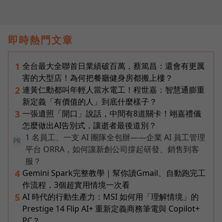
即時熱門文章
全台最大全聯首日業績破百萬，蔡篤昌：還會有更厲
1
害的大型店！為何把餐廳健身房都搬上樓？
連黃仁勳都叫年輕人當水電工！程世嘉：智慧通膨重
2
新定義「有價值的人」到底什麼樣子？
一張遺照「開口」說話，中間有8道關卡！翊嘉禮儀
3
怎麼做出AI告別式，讓逝者最後道別？
1 名員工、一支 AI 團隊全包辦——企業 AI 員工管理
PR
平台 ORRA，如何讓新創公司撐起研發、銷售到客
服？
Gemini Spark完整教學｜幫你讀Gmail、自動跑完工
4
作流程，3個超實用情境一次看
AI 時代的行動生產力：MSI 如何用「理解情境」的
5
Prestige 14 Flip AI+ 重新定義商務筆電與 Copilot+
PC？