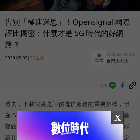
告別「極速迷思」！Opensignal 國際
評比揭密：什麼才是 5G 時代的好網
路？
sponsored by
2026.08.03
|
3C生活
台灣大哥大
分享
過去，下載速度是評價電信服務的重要指標，但
在 5G 成為工作、娛樂、生活不可或缺的數位基
X
礎設施後，消費者發現，再快的網速，如果不能
讓其在人潮聚集、高速移動或室內空間維持穩定