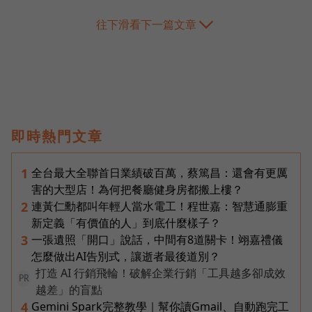
往下滑看下一篇文章
即時熱門文章
全台最大全聯首日業績破百萬，蔡篤昌：還會有更厲
1
害的大型店！為何把餐廳健身房都搬上樓？
連黃仁勳都叫年輕人當水電工！程世嘉：智慧通膨重
2
新定義「有價值的人」到底什麼樣子？
一張遺照「開口」說話，中間有8道關卡！翊嘉禮儀
3
怎麼做出AI告別式，讓逝者最後道別？
打造 AI 行銷飛輪！破解企業行銷「工具越多卻成效
PR
越差」的盲點
Gemini Spark完整教學｜幫你讀Gmail、自動跑完工
4