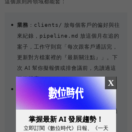
這個原則跨領域都能套：
業務
：
放每個客戶的偏好與往
clients/
來紀錄，
放這個月在追的
pipeline.md
案子，工作守則寫「每次跟客戶通話完，
更新對方檔案裡的『最新關注點』」。下
次 AI 幫你擬報價或排會議前，先讀過這
幾份檔案。
X
行銷
：
放每檔活動的目標
campaigns/
與成效，
放品牌口吻範例與禁
tone.md
用詞，工作守則寫「下次寫文案前先讀過
掌握最新 AI 發展趨勢！
，產出後把素材歸檔到對應
tone.md
立即訂閱《數位時代》日報、《一天