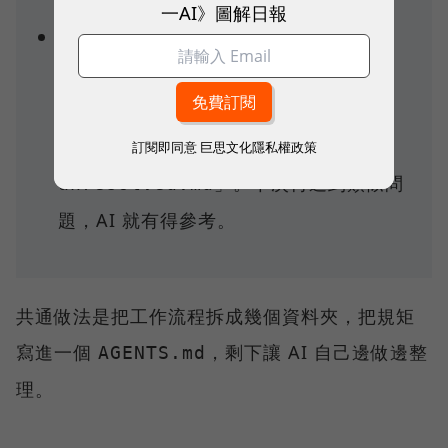
campaign」。
一AI》圖解日報
客服
：
放常見問題標準答覆，
faq.md
放升級處理流程，工
escalation.md
作守則寫「遇到 FAQ 之外的問題，把問
題與最後處理方式記到
訂閱即同意
巨思文化隱私權政策
」。下次再遇到類似問
unresolved.md
題，AI 就有得參考。
共通做法是把工作流程拆成幾個資料夾，把規矩
寫進一個
，剩下讓 AI 自己邊做邊整
AGENTS.md
理。