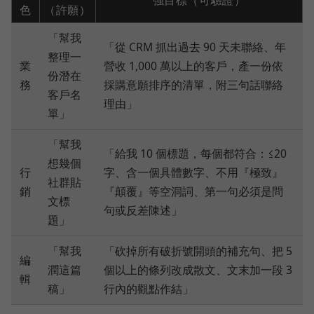
色
（許願）
「幫我
「從 CRM 抓出過去 90 天未聯絡、年
整理一
業
營收 1,000 萬以上的客戶，產一份依
份潛在
務
採購意願排序的清單，附三句話聯絡
客戶名
理由」
單」
「幫我
「給我 10 個標題，每個都符合：≤20
想幾個
行
字、含一個具體數字、不用『極致』
社群貼
銷
『顛覆』等空洞詞、第一句必須是問
文標
句或反差陳述」
題」
「幫我
「砍掉所有破折號開頭的補充句、把 5
編
潤這篇
個以上的條列改成散文、文末加一段 3
輯
稿」
行內的觀點作結」