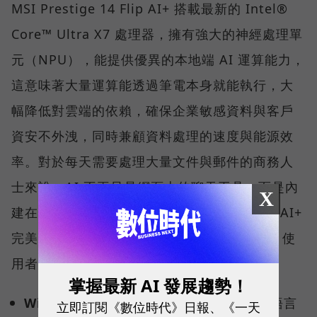
MSI Prestige 14 Flip AI+ 搭載最新的 Intel®
Core™ Ultra X7 處理器，擁有強大的神經處理單
元（NPU），能提供優異的本地端 AI 運算能力，
這意味著大量運算能透過筆電本身就能執行，大
幅降低對雲端的依賴，確保企業敏感資料與客戶
資安不外洩，同時兼顧資料處理的速度與能源效
率。對於每天需要處理大量文件與郵件的商務人
士來說，AI 不再只是網頁上的聊天工具，而是內
X
建在系統底層的數位助手。Prestige 14 Flip AI+
完美符合 Windows Copilot+ PC 架構認證，使
用者可解鎖多項雲端無法執行的關鍵功能：
掌握最新 AI 發展趨勢！
Windows Recal（回顧功能） ：
用自然語言
立即訂閱《數位時代》日報、《一天