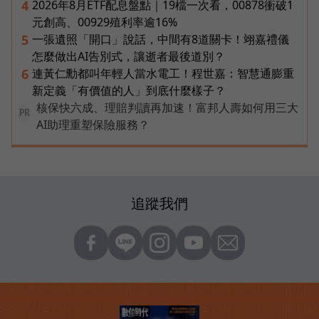
2026年8月ETF配息盤點｜19檔一次看，00878衝破1
4
元創高、00929殖利率逾16%
一張遺照「開口」說話，中間有8道關卡！翊嘉禮儀
5
怎麼做出AI告別式，讓逝者最後道別？
連黃仁勳都叫年輕人當水電工！程世嘉：智慧通膨重
6
新定義「有價值的人」到底什麼樣子？
核保快六成、理賠判讀再加速！富邦人壽如何用三大
PR
AI助理重塑保險服務？
追蹤我們