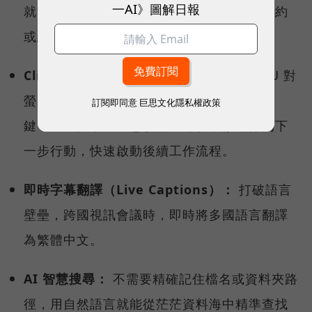
一AI》圖解日報
就能快速回溯、查找曾經瀏覽過的文件、合約
或網頁內容。
Click to Do（點擊行動）：
透過地端 NPU 對
螢幕內容的即時理解，使用者只要按下快捷
訂閱即同意
巨思文化隱私權政策
鍵，就能讓系統智慧偵測、分析，預測你的下
一步行動，快速啟動後續工作流程。
即時字幕翻譯（Live Captions）：
打破語言
壁壘，跨國視訊會議時，即時將多國語言翻譯
為繁體中文。
AI 智慧搜尋：
不需要精確記住檔名或資料夾路
徑，用自然語言就能從茫茫資料海中精準查找