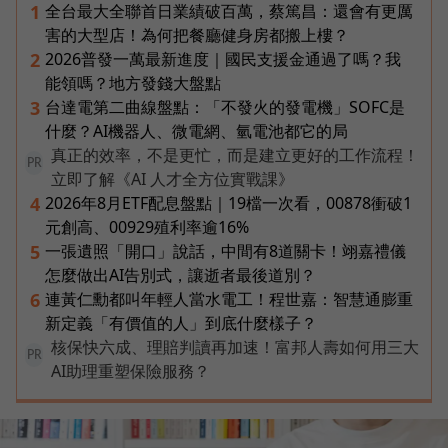
全台最大全聯首日業績破百萬，蔡篤昌：還會有更厲
1
害的大型店！為何把餐廳健身房都搬上樓？
2026普發一萬最新進度｜國民支援金通過了嗎？我
2
能領嗎？地方發錢大盤點
台達電第二曲線盤點：「不發火的發電機」SOFC是
3
什麼？AI機器人、微電網、氫電池都它的局
真正的效率，不是更忙，而是建立更好的工作流程！
PR
立即了解《AI 人才全方位實戰課》
2026年8月ETF配息盤點｜19檔一次看，00878衝破1
4
元創高、00929殖利率逾16%
一張遺照「開口」說話，中間有8道關卡！翊嘉禮儀
5
怎麼做出AI告別式，讓逝者最後道別？
連黃仁勳都叫年輕人當水電工！程世嘉：智慧通膨重
6
新定義「有價值的人」到底什麼樣子？
核保快六成、理賠判讀再加速！富邦人壽如何用三大
PR
AI助理重塑保險服務？