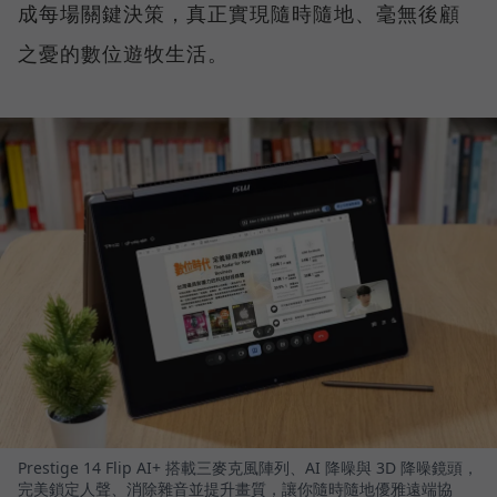
成每場關鍵決策，真正實現隨時隨地、毫無後顧
之憂的數位遊牧生活。
Prestige 14 Flip AI+ 搭載三麥克風陣列、AI 降噪與 3D 降噪鏡頭，
完美鎖定人聲、消除雜音並提升畫質，讓你隨時隨地優雅遠端協