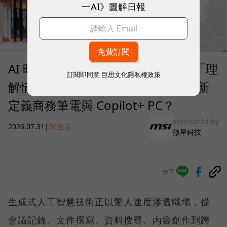
一AI》圖解日報
AI 時代的行動生產力：MSI 如何用「理
訂閱即同意
巨思文化隱私權政策
解情境」的 Prestige 14 Flip AI+ 重新
定義商務筆電與 Copilot+ PC？
sponsored by
2026.07.31
|
3C生活
微星科技
分享
生成式人工智慧技術正以驚人速度滲透職場，從
會議記錄、文件撰寫、資料搜尋、內容創作到跨