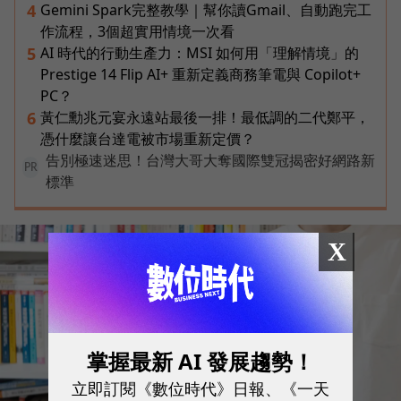
Gemini Spark完整教學｜幫你讀Gmail、自動跑完工
4
作流程，3個超實用情境一次看
AI 時代的行動生產力：MSI 如何用「理解情境」的
5
Prestige 14 Flip AI+ 重新定義商務筆電與 Copilot+
PC？
黃仁勳兆元宴永遠站最後一排！最低調的二代鄭平，
6
憑什麼讓台達電被市場重新定價？
告別極速迷思！台灣大哥大奪國際雙冠揭密好網路新
PR
標準
X
掌握最新 AI 發展趨勢！
立即訂閱《數位時代》日報、《一天