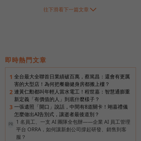
往下滑看下一篇文章
即時熱門文章
全台最大全聯首日業績破百萬，蔡篤昌：還會有更厲
1
害的大型店！為何把餐廳健身房都搬上樓？
連黃仁勳都叫年輕人當水電工！程世嘉：智慧通膨重
2
新定義「有價值的人」到底什麼樣子？
一張遺照「開口」說話，中間有8道關卡！翊嘉禮儀
3
怎麼做出AI告別式，讓逝者最後道別？
1 名員工、一支 AI 團隊全包辦——企業 AI 員工管理
PR
平台 ORRA，如何讓新創公司撐起研發、銷售到客
服？