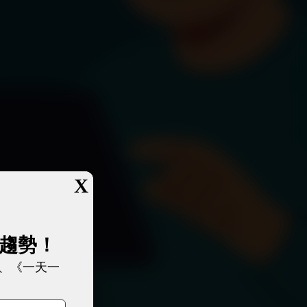
X
展趨勢！
、《一天一