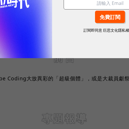
訂閱即同意
巨思文化隱私
前言
ibe Coding大放異彩的「超級個體」，或是大裁員
專題報導