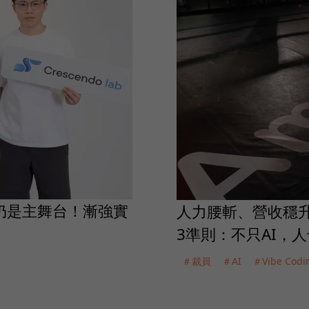
更新仍是主舞台！漸強實
人力腰斬、營收穩升仍A
3準則：不只AI，
＃裁員
＃AI
＃Vibe Codi