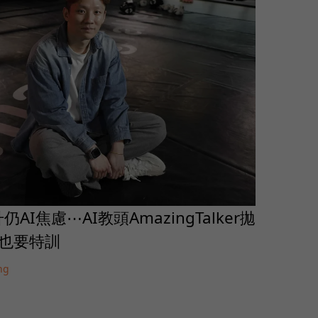
I焦慮⋯AI教頭AmazingTalker拋
人也要特訓
ng