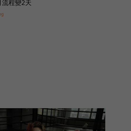
個月流程變2天
ng