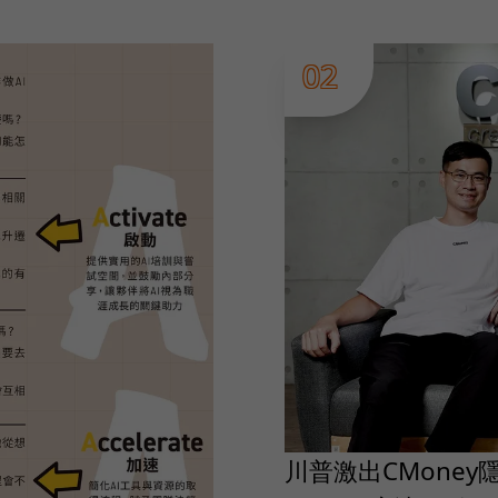
02
川普激出CMoney