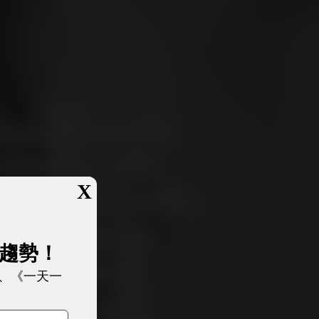
X
展趨勢！
、《一天一