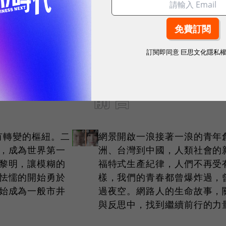
訂閱即同意
巨思文化隱私
前言
所有轉變的樞紐。二
網景開啟一浪接著一浪的青年
，成為世界第一
洲、台灣到中國，人類社會的
黎明，讓模糊的
福特式生產紀律，人們不再受
怯懦的開始勇於
樣，我們的青春都曾爆炸過，
始成為一般市井
過夜空。網路人的生命故事，
與反思中，找到繼續前行的力