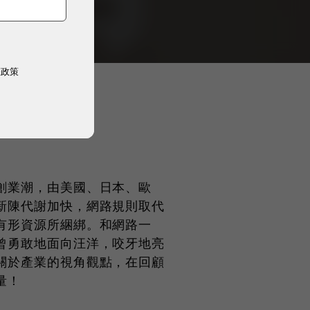
權政策
創業潮，由美國、日本、歐
新陳代謝加快，網路規則取代
有形資源所綑綁。和網路一
曾勇敢地面向汪洋，咬牙地亮
關於產業的視角觀點，在回顧
量！