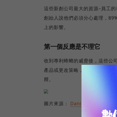
這些新創公司最大的資源–員工的
創始人說他們必須分心處理，89
上的影響。
第一個反應是不理它
收到專利蟑螂的威脅後，這些公司
產品或更改策略，但居然有
22
釋。
圖片來源：
Daniel*1977