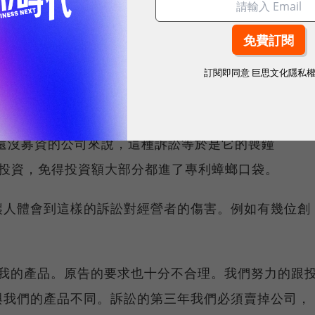
衝擊特別嚴重
纏鬥，常常迫不得已必須用很差的條件跟專利蟑螂和
訂閱即同意
巨思文化隱私
了專利蟑螂股份作為和解條件。另外有一些公司同意用
授權金。
還沒募資的公司來說，這種訴訟等於是它的喪鐘
資人不敢投資，免得投資額大部分都進了專利蟑螂口袋。
讓人體會到這樣的訴訟對經營者的傷害。例如有幾位創
沒有包含我的產品。原告的要求也十分不合理。我們努力的跟
與我們的產品不同。訴訟的第三年我們必須賣掉公司，