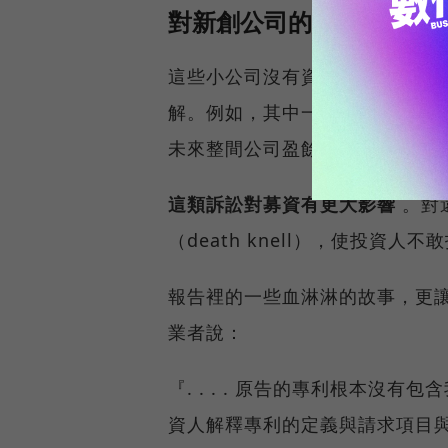
對新創公司的財務與經營
這些小公司沒有資源與專利蟑螂
解。例如，其中一個新創公司給
未來整間公司盈餘的一部分作為
這類訴訟對募資有更大影響
。對
（death knell），使投
報告裡的一些血淋淋的故事，更
業者說：
『. . . . 原告的專利根本
資人解釋專利的定義與請求項目