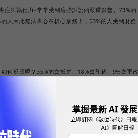
專注與執行力–常常受到這些訴訟的嚴重影響。73%的
%的人因此無法專心在核心業務上，63%的人受到財務
如何反應呢？35%的會抵抗、18%會和解、9%會更
%的不予理會！
不理會其實是個不錯的策略，我後面會
掌握最新 AI 發
立即訂閱《數位時代》日報
AI》圖解日報