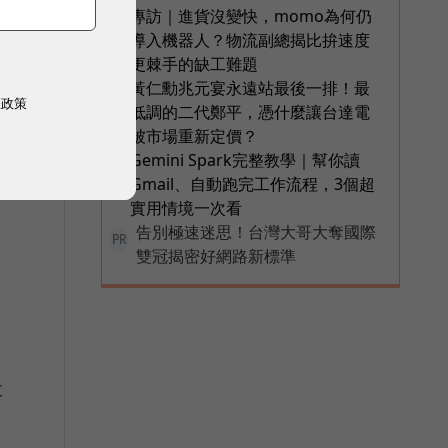
專訪｜進貨沒變快，momo為何仍
4
導入機器人？物流副總揭比拚速度
更棘手的缺工難題
黃仁勳兆元宴永遠站最後一排！最
5
權政策
低調的二代鄭平，憑什麼讓台達電
被市場重新定價？
Gemini Spark完整教學｜幫你讀
6
Gmail、自動跑完工作流程，3個超
實用情境一次看
告別極速迷思！台灣大哥大奪國際
PR
雙冠揭密好網路新標準
投