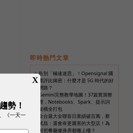
即時熱門文章
改
告別「極速迷思」！Opensignal 國
1
X
解
際評比揭密：什麼才是 5G 時代的好
網路？
Gemini完整教學地圖！37篇實測整
2
理，Notebooks、Spark、提示詞
展趨勢！
架構全打包
、《一天一
全台最大全聯首日業績破百萬，蔡
3
篤昌：還會有更厲害的大型店！為
何把餐廳健身房都搬上樓？