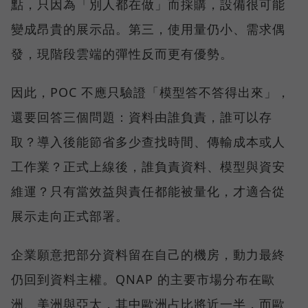
點，只因為「別人都在做」而採購，設備很可能
變成昂貴的展示品。第三，使用量仍小、需求偶
發，現階段雲端的彈性反而更有優勢。
因此，POC 不應只驗證「模型答不答得出來」，
還要回答三個問題：資料由誰負責，誰可以存
取？導入後能節省多少查找時間、傳輸成本或人
工作業？正式上線後，誰負責資料、模型與資安
維運？只有當效益與責任都能被量化，才適合從
展示走向正式部署。
企業願意把部分資料留在自己的機房，動力最終
仍回到資料主權。QNAP 的主要市場分布在歐
洲、美洲與亞太，其中歐洲占比將近一半，而歐