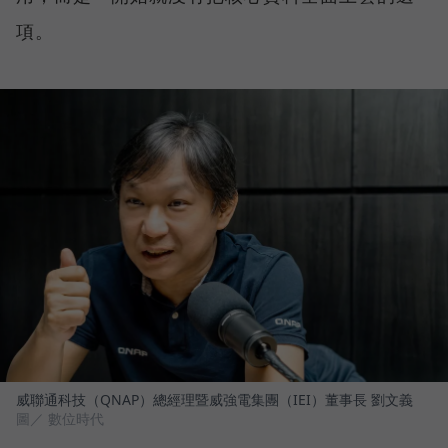
項。
威聯通科技（QNAP）總經理暨威強電集團（IEI）董事長 劉文義
圖／ 數位時代