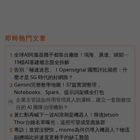
即時熱門文章
全球AI伺服器幾乎都靠台廠做！鴻海、廣達、緯穎⋯
1
19檔AI基建概念股全拆解
告別「極速迷思」！Opensignal 國際評比揭密：什
2
麼才是 5G 時代的好網路？
Gemini完整教學地圖！37篇實測整理，
3
Notebooks、Spark、提示詞架構全打包
企業主管該如何用管理真人的邏輯，建立一套能被信
PR
任的 AI 團隊治理機制？
黃仁勳再喊下一波AI浪潮是機器人！輝達Jetson
4
Thor台鏈名單曝光，這些可望成受惠族群
專訪｜進貨沒變快，momo為何仍導入機器人？物流
5
副總揭比拚速度更棘手的缺工難題