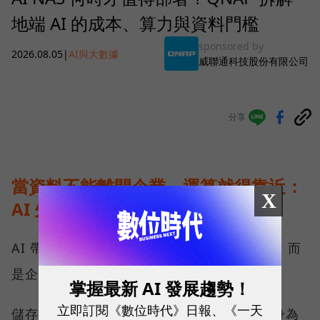
地端 AI 的成本、算力與資料門檻
sponsored by
2026.08.05
|
AI與大數據
威聯通科技股份有限公司
分享
當資料不能離開企業，運算就得靠近：
X
AI 先改寫儲存架構
AI 帶來的第一個變化，不只是運算能力提高，而
是企業必須重新決定資料放在哪裡。
掌握最新 AI 發展趨勢！
立即訂閱《數位時代》日報、《一天
儲存架構大致分為雲端與地端兩塊，QNAP 身為