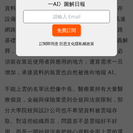
一AI》圖解日報
資料安全的守護者，長期發展的是地端網路儲存
設備（NAS），並擴展至 25GbE、100GbE 高速
網路交換器產品線，提供完整的儲存與高速網路
基礎架構。威聯通科技（QNAP）總經理劉文義解
訂閱即同意
巨思文化隱私權政策
釋，當資料因合規要求或敏感度不能上雲，就必
須留在靠近使用者與應用的地方；運算需求一旦
增加，承接資料的裝置也自然被推向地端 AI。
不能上雲的名單比想像中長。醫療業持有大量醫
療個資，金融與保險業受到合規與法規限制，部
分大學院校與設計公司也不希望資料被雲端存
取。對這些組織而言，問題並不是雲端好不好
用，而是一開始就沒有把核心資料全面上雲的選