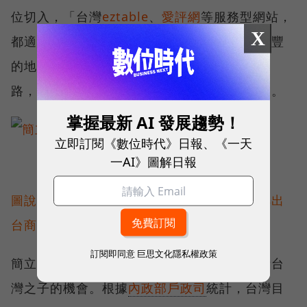
位切入，「台灣
eztable
、
愛評網
等服務型網站，
X
都適合泰國、馬來西亞、菲律賓，只要有鼎泰豐
的地方都有機會。」顯示網路產業向外行走之
路，參考其他產業發展腳步，將是不錯的方向。
掌握最新 AI 發展趨勢！
立即訂閱《數位時代》日報、《一天
一AI》圖解日報
圖說：簡立峰從總體經濟到各地區特色，拆解出
台商的東南亞商機。(資料照片)
訂閱即同意
巨思文化隱私權政策
簡立峰最後提出一個值得思考的社會角度：新台
灣之子的機會。根據
內政部戶政司
統計，台灣目