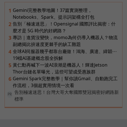
Gemini完整教學地圖！37篇實測整理，
1
Notebooks、Spark、提示詞架構全打包
告別「極速迷思」！Opensignal 國際評比揭密：什
2
麼才是 5G 時代的好網路？
專訪｜進貨沒變快，momo為何仍導入機器人？物流
3
副總揭比拚速度更棘手的缺工難題
全球AI伺服器幾乎都靠台廠做！鴻海、廣達、緯穎⋯
4
19檔AI基建概念股全拆解
黃仁勳再喊下一波AI浪潮是機器人！輝達Jetson
5
Thor台鏈名單曝光，這些可望成受惠族群
Gemini Spark完整教學｜幫你讀Gmail、自動跑完工
6
作流程，3個超實用情境一次看
告別極速迷思！台灣大哥大奪國際雙冠揭密好網路新
PR
標準