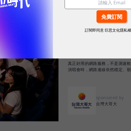
訂閱即同意
巨思文化隱私
2026.08.03
|
3C生活
告別「極速迷思」！
密：什麼才是 5
真正好用的網路服務，不是測速
演唱會時，網路連線依然穩定、
sponsored by
台灣大哥大