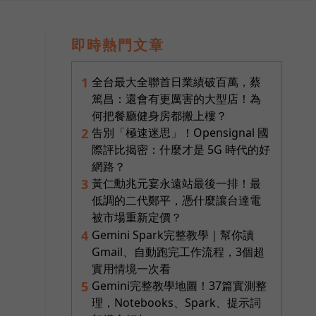
即時熱門文章
全台最大全聯首日業績破百萬，蔡
1
篤昌：還會有更厲害的大型店！為
何把餐廳健身房都搬上樓？
告別「極速迷思」！Opensignal 國
2
際評比揭密：什麼才是 5G 時代的好
網路？
黃仁勳兆元宴永遠站最後一排！最
3
低調的二代鄭平，憑什麼讓台達電
被市場重新定價？
Gemini Spark完整教學｜幫你讀
4
Gmail、自動跑完工作流程，3個超
實用情境一次看
Gemini完整教學地圖！37篇實測整
5
理，Notebooks、Spark、提示詞