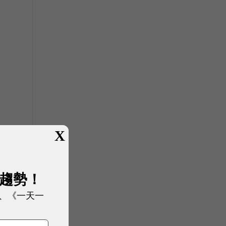
X
展趨勢！
、《一天一