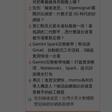
何把餐廳健身房都搬上樓？
告別「極速迷思」！Opensignal 國
2
際評比揭密：什麼才是 5G 時代的好
網路？
黃仁勳兆元宴永遠站最後一排！最
3
低調的二代鄭平，憑什麼讓台達電
被市場重新定價？
Gemini Spark完整教學｜幫你讀
4
Gmail、自動跑完工作流程，3個超
實用情境一次看
Gemini完整教學地圖！37篇實測整
5
理，Notebooks、Spark、提示詞
架構全打包
專訪｜進貨沒變快，momo為何仍
6
導入機器人？物流副總揭比拚速度
更棘手的缺工難題
告別極速迷思！台灣大哥大奪國際
PR
雙冠揭密好網路新標準