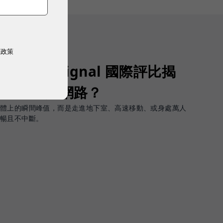
權政策
Opensignal 國際評比揭
G 時代的好網路？
軟體上的瞬間峰值，而是走進地下室、高速移動、或身處萬人
順暢且不中斷。