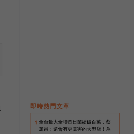
轉
況
即時熱門文章
剩
全台最大全聯首日業績破百萬，蔡
1
篤昌：還會有更厲害的大型店！為