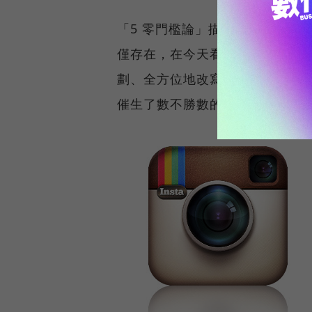
「5 零門檻論」描述的部落格，
僅存在，在今天看來，還相當之高
劃、全方位地改寫了這個「5零
催生了數不勝數的新媒體傳奇。