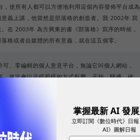
台，使所有人都可以方便地利用這個內容發佈平台成為
意義上講，他當然是部落格的創造者。我 2002年 寫
。在 2003年 為方興東的書《部落格》寫序的時候，
部落格或者自媒體的所有意義，就在這五個零。
許可、零編輯的個人意見平台，無論它叫個人網站，
字，肯定會以這樣那樣的方式影響、干預、騷擾、破
掌握最新 AI 發
建設性力量，也可以是一種毀滅性的破壞力量。**而新
立即訂閱《數位時代》日報
，正在不斷強化這樣一種力量。對這樣一種力量視而不
AI》圖解日報