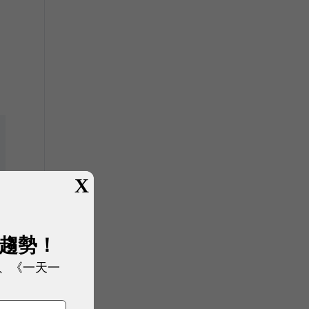
X
展趨勢！
、《一天一