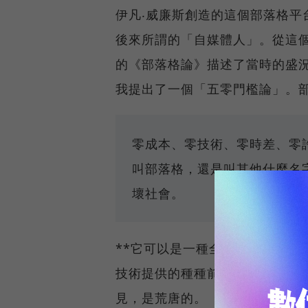
伊凡‧威廉斯創造的這個部落格平
後來所謂的「自媒體人」。從這個
的《部落格論》描述了當時的盛況
我提出了一個「五零門檻論」。
零成本、零技術、零時差、零
叫部落格，還是叫其他什麼名
壞社會。
**它可以是一種全方位的積極的
技術提供的種種前所未有的可能
見，是荒唐的。