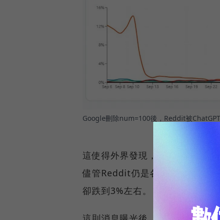
Google刪除num=100後，Reddit被Cha
這使得外界發現，ChatGPT引用R
儘管Reddit仍是各個社群平台
卻跌到3%左右。
這則消息曝光後，Reddit股價