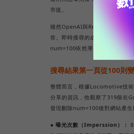
市值。
雖然OpenAI與Reddit有
答。即時搜尋的成本較低，能快速
num=100依然導致ChatGPT對
搜尋結果第一頁從100則變
整體而言，根據Locomotive技術S
分享的資訊，他觀察了319個在Goo
發現刪除num=100後對網站產
● 曝光次數（Imperssion）：
8