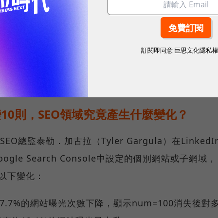
合作關係，但取得的數據大都是用於訓練模型，而不是推理回
訂閱即同意
巨思文化隱私
更新資訊，因此即使雙方有合作，Google刪除
Reddit的引用大幅下滑。
10則，SEO領域究竟產生什麼變化？
EO總監泰勒．加古拉（Tyler Gargula）在LinkedI
gle Search Console中設定的個別網站或子網域，
生以下變化：
7.7%的網站曝光次數下降，顯示num=100消失後對