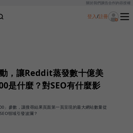
關於我們
廣告合作
內容授權
登入
/
註冊
改動，讓Reddit蒸發數十億美
100是什麼？對SEO有什麼影
m=100」參數，讓搜尋結果頁面第一頁呈現的最大網站數量從
在SEO領域引發波瀾？