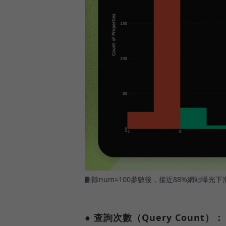
刪除num=100參數後，接近88%網站曝光
● 查詢次數（Query Count）：