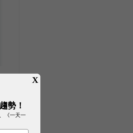
X
展趨勢！
、《一天一
元