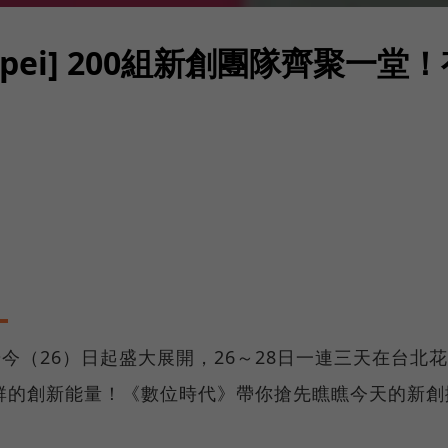
t Taipei] 200組新創團隊齊聚
創業嘉年華今（26）日起盛大展開，26～28日一連三天在台北
群的創新能量！《數位時代》帶你搶先瞧瞧今天的新創