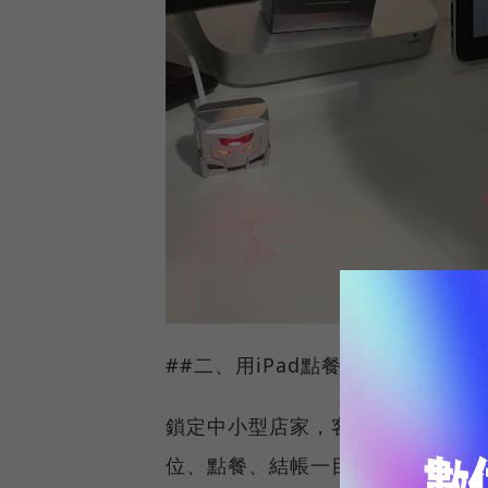
##二、用iPad點餐好方便
鎖定中小型店家，客立樂（QLiEE
位、點餐、結帳一目了然，還能將