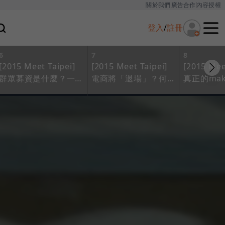
關於我們
廣告合作
內容授權
登入
/
註冊
6
7
8
[2015 Meet Taipei]
[2015 Meet Taipei]
[2015 Mee
群眾募資是什麼？一
電商將「退場」？何
真正的ma
群人一起做夢就會成
英圻：找到虛實整合
好玩
真！
媒介，未來是「零售
業+」時代