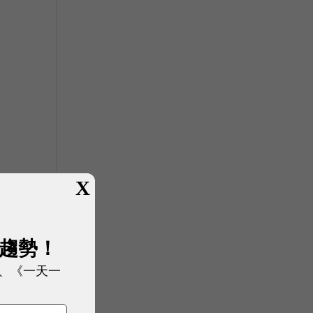
X
展趨勢！
、《一天一
帶
分