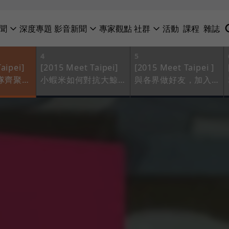
聞
深度專題
影音新聞
專家觀點
社群
活動
課程
雜誌
4
5
aipei]
[2015 Meet Taipei]
[2015 Meet Taipei ]
團隊齊聚一
小蝦米如何對抗大鯨
與各界做好友，加入
睛的好
魚？前台大副校長：
IoT生態系才給力！
大企業看不懂，不要
理他！