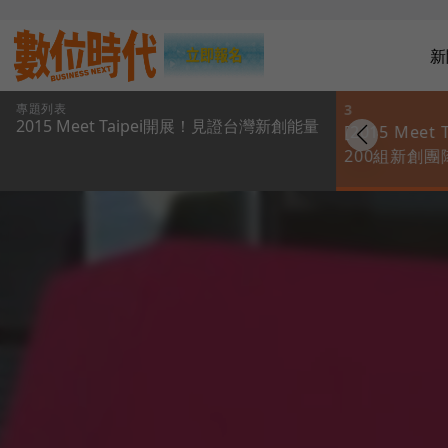
新
專題列表
2
3
2015 Meet Taipei開展！見證台灣新創能量
015 Meet Taipei
[2015 Meet Taipei]
[2015 Meet T
輯] 開展首日，見識
野生柯P快閃觀展，肯
200組新創
灣新創社群的活
定台灣新創能量
堂！有哪些吸
！
創意？