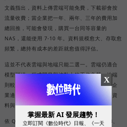
文義指出，資料上傳雲端可能免費，下載卻會按
流量收費；當企業把一年、兩年、三年的費用加
總回推，可能會發現，購買一台同等容量的
NAS，還能使用 7-10 年。資料規模愈大、存取愈
頻繁，總持有成本的差距就愈值得評估。
這並不代表雲端與地端只能二選一。雲端仍適合
模型訓練、程式開發與波動大的工作負載；地端
X
則較適合高頻存取、對延遲敏感，或不能離開企
業邊界的資料。企業真正要回答的，是每一類資
料與任務應該放在哪裡。
掌握最新 AI 發展趨勢！
依 QNAP 觀察，客戶過去關心的是需要幾 TB、
立即訂閱《數位時代》日報、《一天