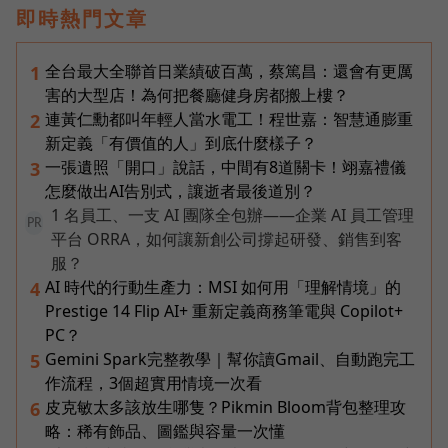
即時熱門文章
全台最大全聯首日業績破百萬，蔡篤昌：還會有更厲
1
害的大型店！為何把餐廳健身房都搬上樓？
連黃仁勳都叫年輕人當水電工！程世嘉：智慧通膨重
2
新定義「有價值的人」到底什麼樣子？
一張遺照「開口」說話，中間有8道關卡！翊嘉禮儀
3
怎麼做出AI告別式，讓逝者最後道別？
1 名員工、一支 AI 團隊全包辦——企業 AI 員工管理
PR
平台 ORRA，如何讓新創公司撐起研發、銷售到客
服？
AI 時代的行動生產力：MSI 如何用「理解情境」的
4
Prestige 14 Flip AI+ 重新定義商務筆電與 Copilot+
PC？
Gemini Spark完整教學｜幫你讀Gmail、自動跑完工
5
作流程，3個超實用情境一次看
皮克敏太多該放生哪隻？Pikmin Bloom背包整理攻
6
略：稀有飾品、圖鑑與容量一次懂