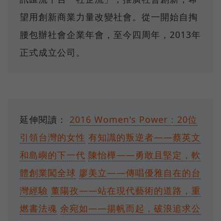
望用創新商業力量改變社會。從一開始自掏
腰包辦社會企業年會，至今四周年，2013年
正式成立公司。
延伸閱讀：
2016 Women's Power：20位
引領台灣的女性
有知識的叛逆者——蔡英文
和島嶼的下一代
陳怡樺——勇敢且堅定，軟
體創業闖全球
廖美立——傳唱優雅自在的台
灣經驗
董陽孜——站在現代藝術的道路，重
燃書法魂
余宛如——揚帆而起，破浪追求公