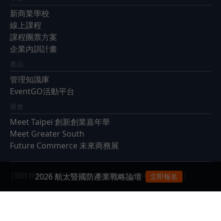
新商業學校
線上課程
課程團票方案
企業內訓計畫
產品
管理知識庫
EventGO活動平台
展會
Meet Taipei 創新創業嘉年華
Meet Greater South
Future Commerce 未來商務展
|
|
|
|
|
|
關於我們
廣告合作
徵才
隱私權政策
ESG永續報告書
2026 航太暨國防產業戰略論壇
立即報名
客服信箱：
service@bnext.com.tw
客服專線：886-2-87716326
服務時間：週一 ～ 週五：09:30~12:00；13:30~17:00