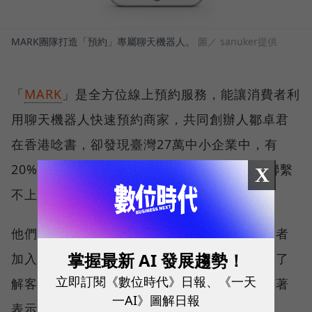
MARK團隊打造「預約」專屬聊天機器人。
圖／ sanuker提供
「
MARK
」是全方位線上預約服務，能讓消費者利
用聊天機器人快速預約商家，共同創辦人鄒卓君
在香港唸書，卻發現臺灣27萬中小企業中，有
20%客戶流失率，接近2500萬台幣都是因為聯繫
X
不上店家。
他們在十月份推出服務，目前已有一百多間業者
掌握最新 AI 發展趨勢！
加入。「臺灣的服務業比較熱情，願意花時間了
立即訂閱《數位時代》日報、《一天
解客戶，香港人就比較講求效率。」鄒卓君笑著
一AI》圖解日報
表示。