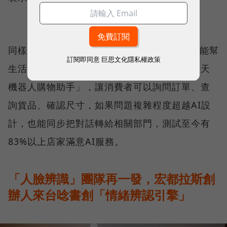
同樣來自香港的「
WHATSQUARE
」，則希望能幫
訂閱即同意
巨思文化隱私權政策
生活零售商解決麻煩。他們推出「中英雙語聊天
機器人購物助手」，讓消費者可以詢問訂單、查
詢貨品、確認尺寸，如果問題複雜程度超越AI設
計，也能同步把對話轉給相關部門，測試至今有
83%以上店家滿意AI服務。
「人臉辨識」團隊再一發，宏都拉斯創
辦人來台唸書創「情緒辨認引擎」