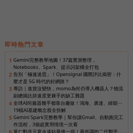
即時熱門文章
Gemini完整教學地圖！37篇實測整理，
1
Notebooks、Spark、提示詞架構全打包
告別「極速迷思」！Opensignal 國際評比揭密：什
2
麼才是 5G 時代的好網路？
專訪｜進貨沒變快，momo為何仍導入機器人？物流
3
副總揭比拚速度更棘手的缺工難題
全球AI伺服器幾乎都靠台廠做！鴻海、廣達、緯穎⋯
4
19檔AI基建概念股全拆解
Gemini Spark完整教學｜幫你讀Gmail、自動跑完工
5
作流程，3個超實用情境一次看
黃仁勳兆元宴永遠站最後一排！最低調的二代鄭平，
6