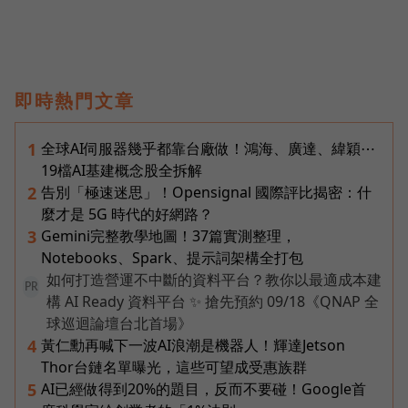
即時熱門文章
全球AI伺服器幾乎都靠台廠做！鴻海、廣達、緯穎⋯
1
19檔AI基建概念股全拆解
告別「極速迷思」！Opensignal 國際評比揭密：什
2
麼才是 5G 時代的好網路？
Gemini完整教學地圖！37篇實測整理，
3
Notebooks、Spark、提示詞架構全打包
如何打造營運不中斷的資料平台？教你以最適成本建
PR
構 AI Ready 資料平台 ✨ 搶先預約 09/18《QNAP 全
球巡迴論壇台北首場》
黃仁勳再喊下一波AI浪潮是機器人！輝達Jetson
4
Thor台鏈名單曝光，這些可望成受惠族群
AI已經做得到20%的題目，反而不要碰！Google首
5