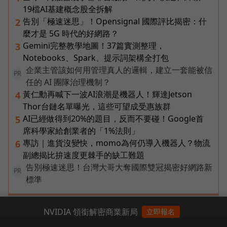
19檔AI基建概念股全拆解
告別「極速迷思」！Opensignal 國際評比揭密：什
2
麼才是 5G 時代的好網路？
Gemini完整教學地圖！37篇實測整理，
3
Notebooks、Spark、提示詞架構全打包
企業主管該如何用管理真人的邏輯，建立一套能被信
PR
任的 AI 團隊治理機制？
黃仁勳再喊下一波AI浪潮是機器人！輝達Jetson
4
Thor台鏈名單曝光，這些可望成受惠族群
AI已經做得到20%的題目，反而不要碰！Google首
5
席科學家給創業者的「1%法則」
專訪｜進貨沒變快，momo為何仍導入機器人？物流
6
副總揭比拚速度更棘手的缺工難題
告別極速迷思！台灣大哥大奪國際雙冠揭密好網路新
PR
標準
NVIDIA 領銜解密商業新局
立即報名