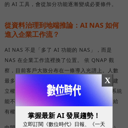
的 AI 工具，會從加分功能逐漸變成必要條件。
從資料治理到地端推論：AI NAS 如何
進入企業工作流？
AI NAS 不是「多了 AI 功能的 NAS」，而是
NAS 在企業工作流裡換了位置。 依 QNAP 觀
察，目前客戶大致分布在一條導入光譜上。人數
X
最多的一群，仍在把資料集中、分類、清理與建
立權限。這一步看似與 AI 無關，卻決定後續系統
能不能找到正確資料、辨識版本，並把答案交給
有權限的人。
掌握最新 AI 發展趨勢！
立即訂閱《數位時代》日報、《一天
中間一群開始建置私有的檢索增強生成（RAG）