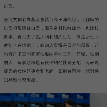
自己。」
臺灣文創發展基金會執行長王沛然說，年輕時的
自己很常懷疑自己，因為身材比較嬌小，也比較
自卑。直到去了義大利和紐約生活，像是女性回
教徒坐在地鐵上，紐約人覺得是日常的風景，紐
約有許多空間和彈性容納不同工作、領域、性別
的人，每個領域也有很平均的性別分配，有表現
優秀的女性領導者和老師，回到台灣時，就對性
別標籤比較敏感。