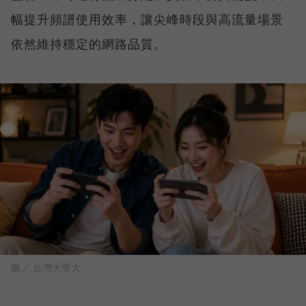
幅提升頻譜使用效率，讓尖峰時段與高流量場景
依然維持穩定的網路品質。
圖／ 台灣大哥大