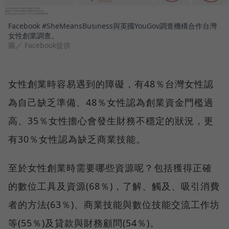
Facebook #SheMeansBusiness與英國YouGov調查機構合作台灣
女性創業調查。
圖／ Facebook提供
女性創業時容易遇到的障礙，有48％台灣女性認
為自己缺乏準備、48％女性認為創業資金門檻過
高、35％女性擔心會發生財務不穩定的狀況，更
有30％女性認為缺乏商業技能。
至於女性創業時需要哪些資源呢？包括獲得正確
的數位工具及資源(68％)，了解、觸及、吸引消費
者的方法(63％)、商業技能與數位技能交流工作坊
等(55％)及貸款與財務顧問(54％)。