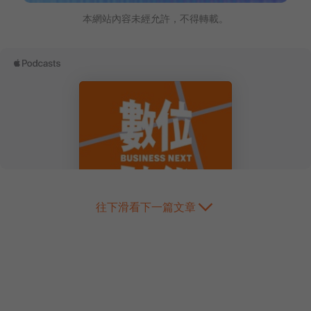
本網站內容未經允許，不得轉載。
往下滑看下一篇文章