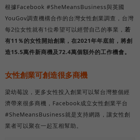
根據Facebook #SheMeansBusiness與英國
YouGov調查機構合作的台灣女性創業調查，台灣
每2位女性就有1位希望可以經營自己的事業，
若
有11％的女性開始創業，在2021年年底前，將創
造15.5萬件新商機及72.4萬個額外的工作機會。
女性創業可創造很多商機
梁幼莓說，更多女性投入創業可以幫台灣整個經
濟帶來很多商機，Facebook成立女性創業平台
#SheMeansBusiness就是支持網路，讓女性創
業者可以聚在一起互相幫助。