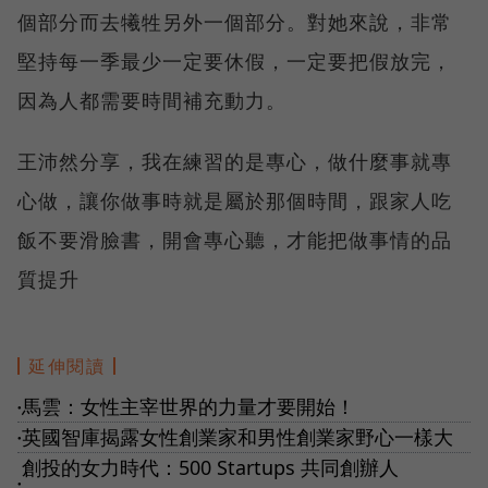
個部分而去犧牲另外一個部分。對她來說，非常
堅持每一季最少一定要休假，一定要把假放完，
因為人都需要時間補充動力。
王沛然分享，我在練習的是專心，做什麼事就專
心做，讓你做事時就是屬於那個時間，跟家人吃
飯不要滑臉書，開會專心聽，才能把做事情的品
質提升
延伸閱讀
馬雲：女性主宰世界的力量才要開始！
●
英國智庫揭露女性創業家和男性創業家野心一樣大
●
創投的女力時代：500 Startups 共同創辦人
●