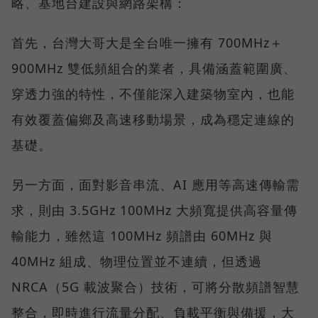
略、基地台建設與網路架構：
首先，台灣大哥大是全台唯一擁有 700MHz＋
900MHz 雙低頻組合的業者，具備涵蓋範圍廣、
穿透力強的特性，不僅能深入建築物室內，也能
有效覆蓋偏鄉及高速移動場景，成為穩定連線的
基礎。
另一方面，面對影音串流、AI 應用等高速傳輸需
求，則由 3.5GHz 100MHz 大頻寬提供高容量傳
輸能力，雖然這 100MHz 頻譜由 60MHz 與
40MHz 組成、物理位置並不連續，但透過
NRCA（5G 載波聚合）技術，可將分散頻譜智慧
整合，即時進行流量分配、負載平衡與備援，大