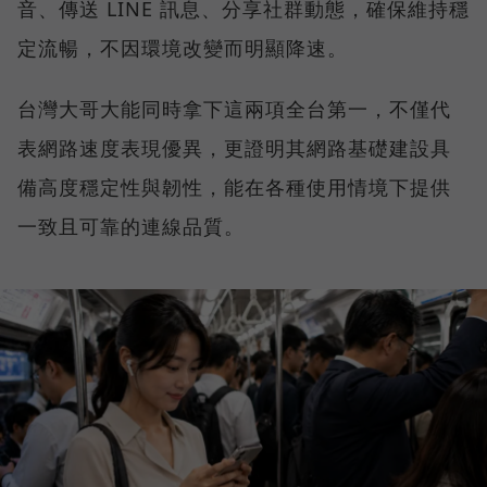
音、傳送 LINE 訊息、分享社群動態，確保維持穩
定流暢，不因環境改變而明顯降速。
台灣大哥大能同時拿下這兩項全台第一，不僅代
表網路速度表現優異，更證明其網路基礎建設具
備高度穩定性與韌性，能在各種使用情境下提供
一致且可靠的連線品質。