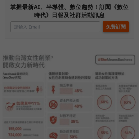
掌握最新AI、半導體、數位趨勢！訂閱《數位
時代》日報及社群活動訊息