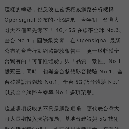
這樣的轉變，也反映在國際權威網路分析機構
Opensignal 公布的評比結果。今年初，台灣大
哥大不僅率先奪下「 4G／5G 在線率全球 No.3、
全台 No.1 」國際級榮譽，在 Opensignal 最新
公布的台灣行動網路體驗報告中，更一舉斬獲全
台獨有的「可靠性體驗」與「品質一致性」No.1
雙冠王，同時，包辦全台整體影音體驗 No.1、全
台整體語音體驗 No.1、全台 5G 語音體驗 No.1
以及全台網路在線率 No.1 多項榮譽。
這些獎項反映的不只是網路順暢，更代表台灣大
哥大長期投入頻譜布局、基地台建設與 5G 技術
整合所累積的成果，也讓外界重新思考：究竟什