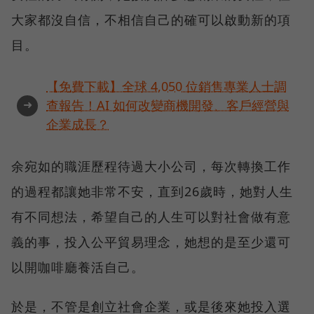
大家都沒自信，不相信自己的確可以啟動新的項
目。
【免費下載】全球 4,050 位銷售專業人士調
➜
查報告！AI 如何改變商機開發、客戶經營與
企業成長？
余宛如的職涯歷程待過大小公司，每次轉換工作
的過程都讓她非常不安，直到26歲時，她對人生
有不同想法，希望自己的人生可以對社會做有意
義的事，投入公平貿易理念，她想的是至少還可
以開咖啡廳養活自己。
於是，不管是創立社會企業，或是後來她投入選