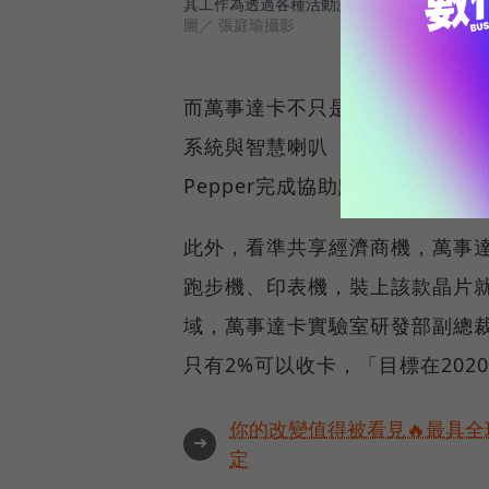
其工作為透過各種活動激發創新想法，並將創
圖／ 張庭瑜攝影
而萬事達卡不只是在「軟體」上佈
系統與智慧喇叭（如Google 
Pepper完成協助點餐和支付
此外，看準共享經濟商機，萬事
跑步機、印表機，裝上該款晶片
域，萬事達卡實驗室研發部副總
只有2%可以收卡，「目標在20
你的改變值得被看見🔥最具全
➜
定