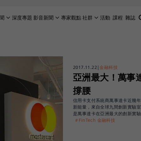
聞
深度專題
影音新聞
專家觀點
社群
活動
課程
雜誌
2017.11.22
|
金融科技
亞洲最大！萬事
撐腰
信用卡支付系統商萬事達卡近幾
新能量，來自全球九間創新實驗
是萬事達卡在亞洲最大的創新實
＃FinTech 金融科技