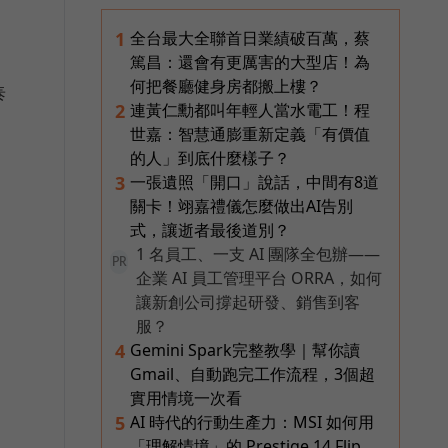
全台最大全聯首日業績破百萬，蔡
1
篤昌：還會有更厲害的大型店！為
何把餐廳健身房都搬上樓？
泰
連黃仁勳都叫年輕人當水電工！程
2
世嘉：智慧通膨重新定義「有價值
的人」到底什麼樣子？
一張遺照「開口」說話，中間有8道
3
關卡！翊嘉禮儀怎麼做出AI告別
式，讓逝者最後道別？
1 名員工、一支 AI 團隊全包辦——
PR
企業 AI 員工管理平台 ORRA，如何
讓新創公司撐起研發、銷售到客
服？
Gemini Spark完整教學｜幫你讀
4
Gmail、自動跑完工作流程，3個超
實用情境一次看
AI 時代的行動生產力：MSI 如何用
5
「理解情境」的 Prestige 14 Flip