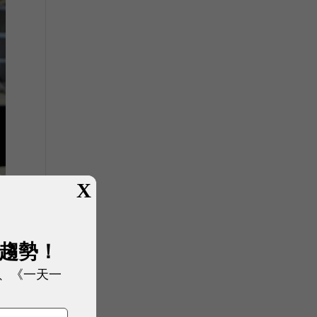
X
展趨勢！
、《一天一
，