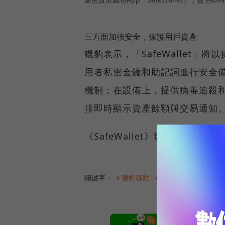
三方面加強安全，保護用戶資產
獵豹表示，「SafeWallet
用者私密金鑰和助記詞進行安全
機制；在設備上，提供病毒追殺
排即時顯示資產餘額與交易通知
《SafeWallet》現僅提供An
關鍵字：
＃獵豹移動
＃密碼貨幣