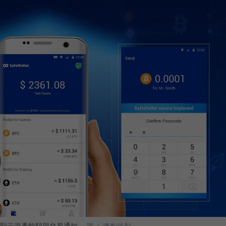
供即時顯示資產餘額與交易通知。
圖／ 獵豹移動