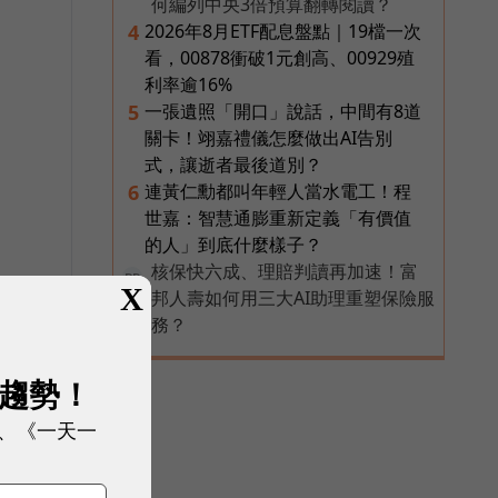
何編列中央3倍預算翻轉閱讀？
2026年8月ETF配息盤點｜19檔一次
4
看，00878衝破1元創高、00929殖
利率逾16%
一張遺照「開口」說話，中間有8道
5
關卡！翊嘉禮儀怎麼做出AI告別
式，讓逝者最後道別？
連黃仁勳都叫年輕人當水電工！程
6
世嘉：智慧通膨重新定義「有價值
的人」到底什麼樣子？
核保快六成、理賠判讀再加速！富
PR
X
邦人壽如何用三大AI助理重塑保險服
務？
展趨勢！
、《一天一