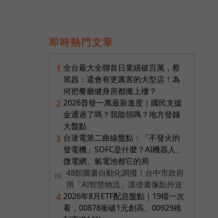
即時熱門文章
全台最大全聯首日業績破百萬，蔡
1
篤昌：還會有更厲害的大型店！為
何把餐廳健身房都搬上樓？
2026普發一萬最新進度｜國民支援
2
金通過了嗎？我能領嗎？地方發錢
大盤點
整
台達電第二曲線盤點：「不發火的
3
發電機」SOFC是什麼？AI機器人、
微電網、氫電池都它的局
48館圖書自動化調撥！台中市政府
PR
用「AI智慧物流」讓借書像點外送
2026年8月ETF配息盤點｜19檔一次
4
看，00878衝破1元創高、00929殖