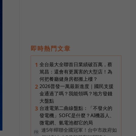
即時熱門文章
全台最大全聯首日業績破百萬，蔡
1
篤昌：還會有更厲害的大型店！為
何把餐廳健身房都搬上樓？
2026普發一萬最新進度｜國民支援
2
金通過了嗎？我能領嗎？地方發錢
大盤點
台達電第二曲線盤點：「不發火的
3
發電機」SOFC是什麼？AI機器人、
微電網、氫電池都它的局
連5年蟬聯全國冠軍！台中市政府如
PR