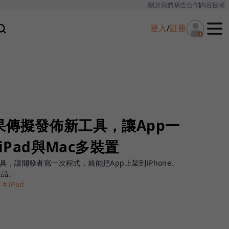
關於我們
廣告合作
內容授權
登入
/
註冊
果傳擬發佈新工具，讓App一
iPad與Mac多裝置
具，讓開發者寫一次程式，就能把App上架到iPhone、
產品。
＃iPad