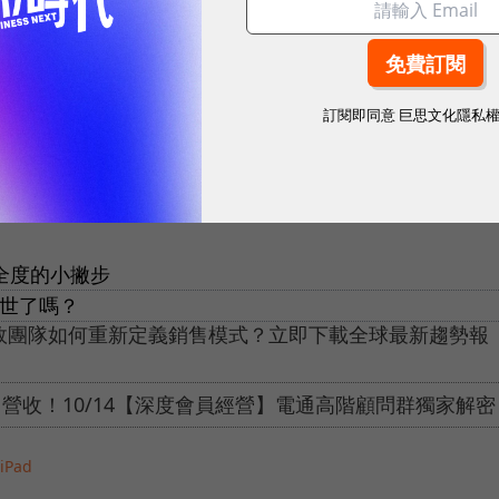
C，今年將在6月3日盛大開幕，或許在這個場合，蘋
資訊。
訂閱即同意
巨思文化隱私
ss Insider
、
The Verge
e安全度的小撇步
問世了嗎？
績效團隊如何重新定義銷售模式？立即下載全球最新趨勢報
0% 營收！10/14【深度會員經營】電通高階顧問群獨家解密
iPad