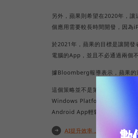
另外，蘋果則希望在2020年，讓這
個應用需要較長時間開發，因為iP
於2021年，蘋果的目標是讓開發者
電腦的App，並且不必通過兩個不同
據Bloomberg報導表示，蘋
這個策略並不是第一次出現在產業中
Windows Platform讓開發
Android App輕鬆匯入到Chro
➜
AI提升效率，永續決定未來！全