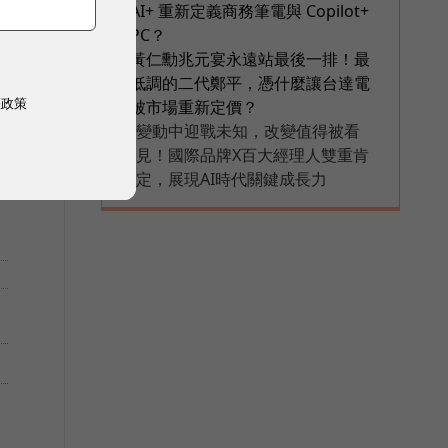
AI+ 重新定義商務筆電與 Copilot+
PC？
果
黃仁勳兆元宴永遠站最後一排！最
6
低調的二代鄭平，憑什麼讓台達電
權政策
被市場重新定價？
變動中迎戰未知，改變值得被看
PR
見！國際品牌X百大經理人雙重肯
定，展現AI時代關鍵成長力