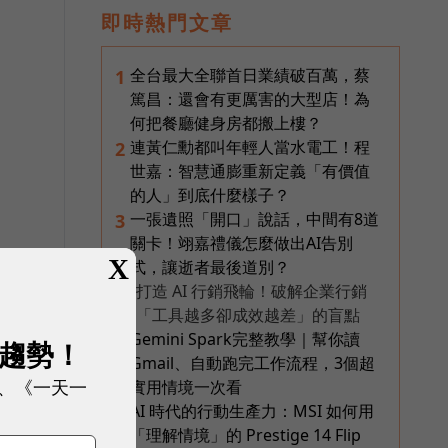
即時熱門文章
這
全台最大全聯首日業績破百萬，蔡
1
篤昌：還會有更厲害的大型店！為
何把餐廳健身房都搬上樓？
連黃仁勳都叫年輕人當水電工！程
2
世嘉：智慧通膨重新定義「有價值
的人」到底什麼樣子？
一張遺照「開口」說話，中間有8道
3
關卡！翊嘉禮儀怎麼做出AI告別
X
式，讓逝者最後道別？
打造 AI 行銷飛輪！破解企業行銷
PR
「工具越多卻成效越差」的盲點
Gemini Spark完整教學｜幫你讀
4
展趨勢！
Gmail、自動跑完工作流程，3個超
、《一天一
實用情境一次看
AI 時代的行動生產力：MSI 如何用
5
「理解情境」的 Prestige 14 Flip