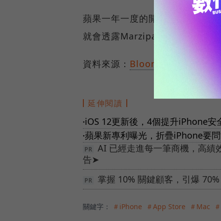
蘋果一年一度的開發者大會WWD
就會透露Marzipan專案的相關
資料來源：
Bloomberg
、
Busine
延伸閱讀
iOS 12更新後，4個提升iPhon
●
蘋果新專利曝光，折疊iPhone要
●
AI 已經走進每一筆商機，高
告➤
掌握 10% 關鍵顧客，引爆 7
關鍵字：
＃iPhone
＃App Store
＃Mac
＃