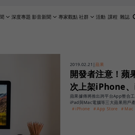
聞
深度專題
影音新聞
專家觀點
社群
活動
課程
雜誌
2019.02.21
|
蘋果
開發者注意！蘋
次上架iPhone、
蘋果據傳將推出跨平台App整合工
iPad與Mac電腦等三大蘋果用戶
＃iPhone
＃App Store
＃Mac