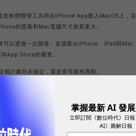
套軟體開發工具用在iPhone App匯入MacOS上，
hone的螢幕和Mac電腦尺寸差異更大。
可以透過一次開發，直接匯出iPhone、iPad與Mac
App Store的審查。
果的這個計畫尚未確定，還是有可能有異動。
，當微軟還有手機系統時，也曾推出Universal
者直接打造手機與電腦共用的App；Google也已經讓
掌握最新 AI 發
me OS電腦系統上。
立即訂閱《數位時代》日報
AI》圖解日報
球永續指標企業認證☀️100 MVP等你角逐雙獎榮譽