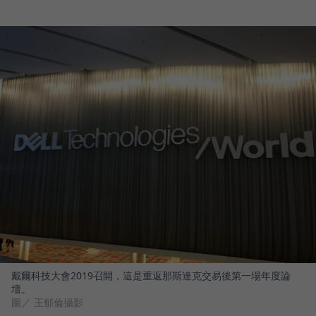
戴爾科技大會2019召開，這是重返那斯達克交易後第一場年度論
壇。
圖／ 王郁倫攝影