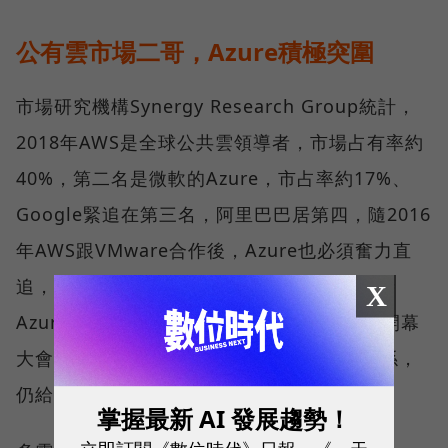
公有雲市場二哥，Azure積極突圍
市場研究機構Synergy Research Group統計，
2018年AWS是全球公共雲領導者，市場占有率約
40%，第二名是微軟的Azure，市占率約17%、
Google緊追在第三名，阿里巴巴居第四，隨2016
年AWS跟VMware合作後，Azure也必須奮力直
追，雙方計畫今年下半年完成技術連通，屆時
X
Azure可望急起直追AWS，不過麥克‧戴爾在開幕
大會上也不忘說，「我們跟AWS還是合作關係，
仍給他們很好的價錢。」
掌握最新 AI 發展趨勢！
立即訂閱《數位時代》日報、《一天