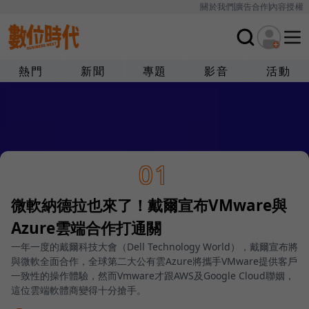
關於我們
廣告合作
內容授權
熱門
新聞
專題
影音
活動
01
微軟納德拉也來了！戴爾宣布VMware與
Azure雲端合作打通關
一年一度的戴爾科技大會（Dell Technology World），戴爾宣布將
與微軟全面合作，全球第二大公有雲Azure將攜手VMware提供客戶
一致性的操作體驗，然而Vmware才跟AWS及Google Cloud聯姻，
這位雲端軟體商變得十分搶手。