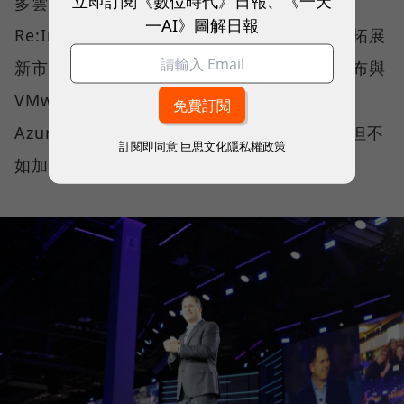
多雲趨勢明朗，Amazon在2018年底的
一AI》圖解日報
Re:Invent大會上發布第一款混合雲產品，要拓展
新市場，Google也在今年4月NEXT大會上宣布與
VMware在混合雲緊密合作。從此觀點來看，
Azure雖然也推出Azure Stack私有雲服務，但不
訂閱即同意
巨思文化隱私權政策
如加把勁跟VMware合作有效益。