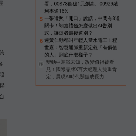
握
看，00878衝破1元創高、00929殖
利率逾16%
一張遺照「開口」說話，中間有8道
5
關卡！翊嘉禮儀怎麼做出AI告別
式，讓逝者最後道別？
連黃仁勳都叫年輕人當水電工！程
6
世嘉：智慧通膨重新定義「有價值
跨
的人」到底什麼樣子？
變動中迎戰未知，改變值得被看
各
PR
見！國際品牌X百大經理人雙重肯
照
定，展現AI時代關鍵成長力
聯
台