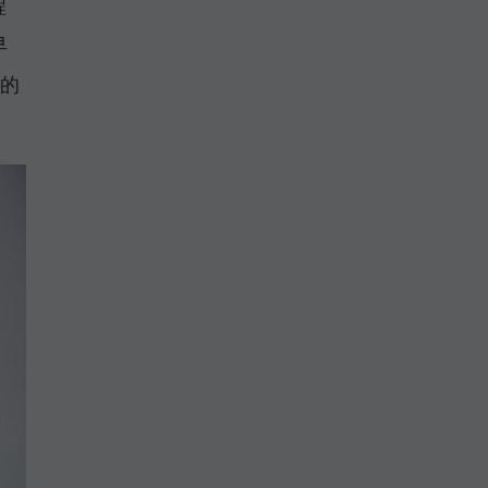
程
早
灣的