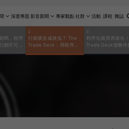
聞
深度專題
影音新聞
專家觀點
社群
活動
課程
雜誌
2
3
銷嗎，程序
行銷廣告成效低？ The
程序化購買再進化！
行銷不可或
Trade Desk：用程序化
Trade Desk偕夥
技術極大化行銷效益！
全新生態