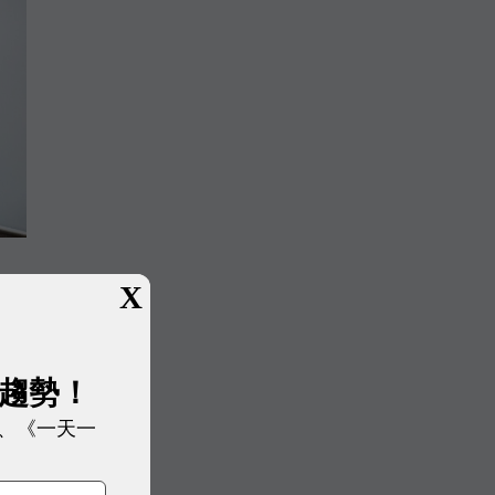
X
展趨勢！
致
、《一天一
銷
美國