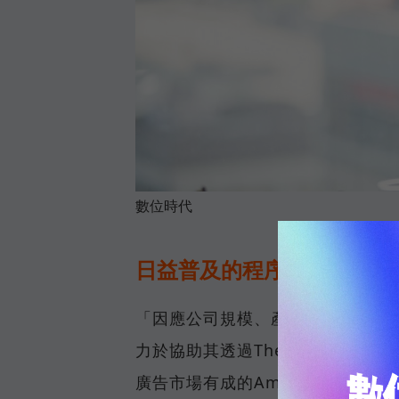
數位時代
日益普及的程序化廣告購買
「因應公司規模、產業特性等不同
力於協助其透過The Trade D
廣告市場有成的Amnet總經理王