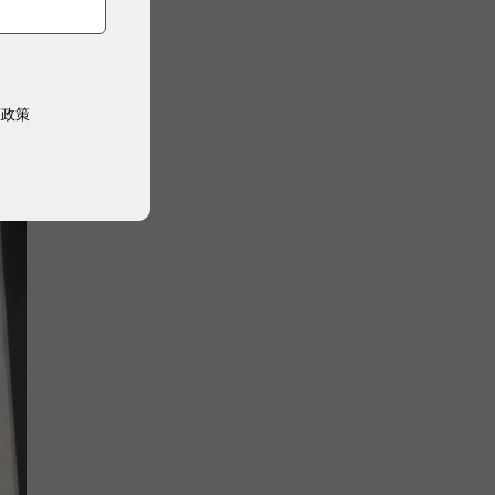
一
8
權政策
多