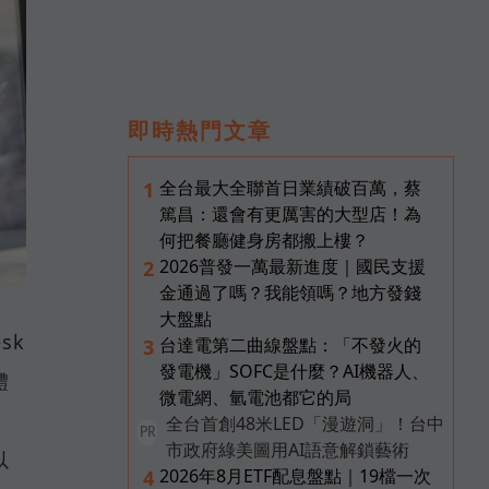
即時熱門文章
全台最大全聯首日業績破百萬，蔡
1
篤昌：還會有更厲害的大型店！為
何把餐廳健身房都搬上樓？
2026普發一萬最新進度｜國民支援
2
金通過了嗎？我能領嗎？地方發錢
大盤點
sk
台達電第二曲線盤點：「不發火的
3
發電機」SOFC是什麼？AI機器人、
體
微電網、氫電池都它的局
t
全台首創48米LED「漫遊洞」！台中
PR
市政府綠美圖用AI語意解鎖藝術
以
2026年8月ETF配息盤點｜19檔一次
4