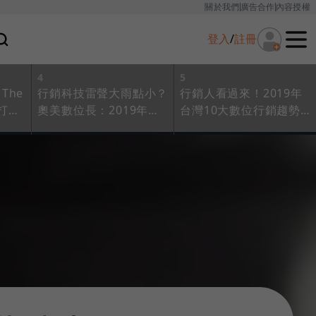
關於我們
廣告合作
內容授權
登入
/
註冊
4
5
The
行銷科技雷聲大雨點小？
行銷人看過來！2019年
伴打造
奧美數位長：2019年最
台灣10大數位行銷趨勢
大挑戰就一個
一次掌握