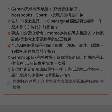
Gemini完整教學地圖！37篇實測整理，
1
Notebooks、Spark、提示詞架構全打包
告別「極速迷思」！Opensignal 國際評比揭密：什
2
麼才是 5G 時代的好網路？
專訪｜進貨沒變快，momo為何仍導入機器人？物流
3
副總揭比拚速度更棘手的缺工難題
全球AI伺服器幾乎都靠台廠做！鴻海、廣達、緯穎⋯
4
19檔AI基建概念股全拆解
Gemini Spark完整教學｜幫你讀Gmail、自動跑完工
5
作流程，3個超實用情境一次看
黃仁勳兆元宴永遠站最後一排！最低調的二代鄭平，
6
憑什麼讓台達電被市場重新定價？
告別極速迷思！台灣大哥大奪國際雙冠揭密好網路新
PR
標準