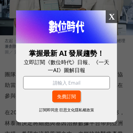
X
左起：五甫科技團隊資深工程師陳建翔、產品經理陳筱婕、總經理
兼創辦人林泰甫、執行長潘照成。
掌握最新 AI 發展趨勢！
圖／ 賀大新攝影
立即訂閱《數位時代》日報、《一天
一AI》圖解日報
團隊當初先在美國扎根，開啟這項創業專案，協
助當地醫院進行細胞治療的數據管理，同時也在
參與臨床試驗中不斷改善平台功能。
訂閱即同意
巨思文化隱私權政策
在2015年因看到中國細胞治療蓬勃發展的情形，
林泰甫決定將細胞與基因治療數據平台帶到亞洲