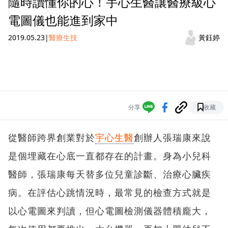
隨時讀懂你的心！宇心生醫讓醫療級心
電圖儀也能進到家中
2019.05.23
|
醫療生技
黃鈺婷
分享
收藏
從醫師跨界創業對於
宇心生醫
創辦人張瑞康來說
是個埋藏在心底一直都存在的計畫。身為小兒科
醫師，張瑞康每天替多位兒童診斷、治療心臟疾
病。在評估心跳情況時，最常見的檢查方式就是
以心電圖來判讀，但心電圖檢測儀器體積龐大，