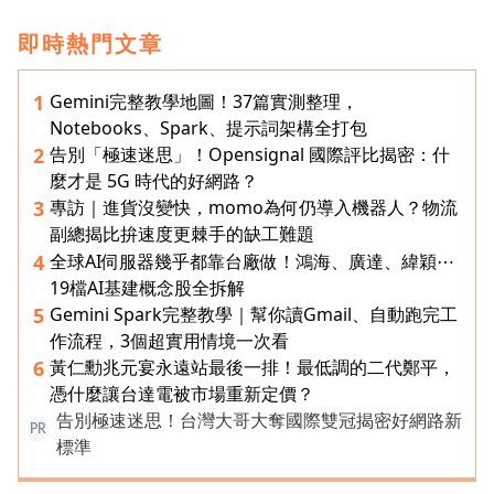
即時熱門文章
Gemini完整教學地圖！37篇實測整理，
1
Notebooks、Spark、提示詞架構全打包
告別「極速迷思」！Opensignal 國際評比揭密：什
2
麼才是 5G 時代的好網路？
專訪｜進貨沒變快，momo為何仍導入機器人？物流
3
副總揭比拚速度更棘手的缺工難題
全球AI伺服器幾乎都靠台廠做！鴻海、廣達、緯穎⋯
4
19檔AI基建概念股全拆解
Gemini Spark完整教學｜幫你讀Gmail、自動跑完工
5
作流程，3個超實用情境一次看
黃仁勳兆元宴永遠站最後一排！最低調的二代鄭平，
6
憑什麼讓台達電被市場重新定價？
告別極速迷思！台灣大哥大奪國際雙冠揭密好網路新
PR
標準