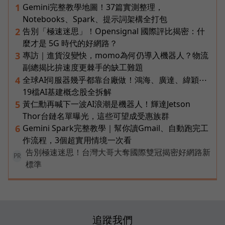
Gemini完整教學地圖！37篇實測整理，
1
Notebooks、Spark、提示詞架構全打包
告別「極速迷思」！Opensignal 國際評比揭密：什
2
麼才是 5G 時代的好網路？
專訪｜進貨沒變快，momo為何仍導入機器人？物流
3
副總揭比拚速度更棘手的缺工難題
全球AI伺服器幾乎都靠台廠做！鴻海、廣達、緯穎⋯
4
19檔AI基建概念股全拆解
黃仁勳再喊下一波AI浪潮是機器人！輝達Jetson
5
Thor台鏈名單曝光，這些可望成受惠族群
Gemini Spark完整教學｜幫你讀Gmail、自動跑完工
6
作流程，3個超實用情境一次看
告別極速迷思！台灣大哥大奪國際雙冠揭密好網路新
PR
標準
追蹤我們