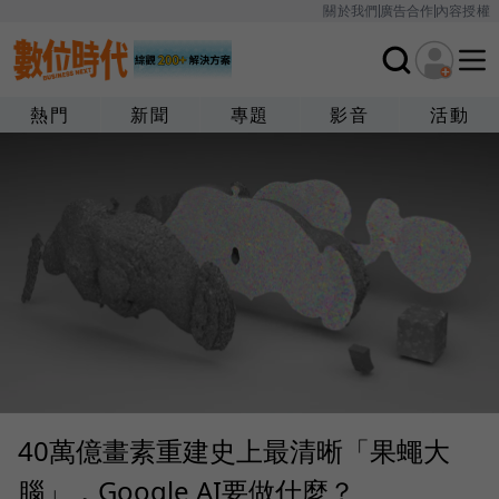
關於我們
廣告合作
內容授權
熱門
新聞
專題
影音
活動
40萬億畫素重建史上最清晰「果蠅大
腦」，Google AI要做什麼？