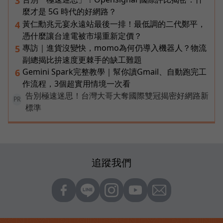
3
麼才是 5G 時代的好網路？
黃仁勳兆元宴永遠站最後一排！最低調的二代鄭平，
4
憑什麼讓台達電被市場重新定價？
專訪｜進貨沒變快，momo為何仍導入機器人？物流
5
副總揭比拚速度更棘手的缺工難題
Gemini Spark完整教學｜幫你讀Gmail、自動跑完工
6
作流程，3個超實用情境一次看
告別極速迷思！台灣大哥大奪國際雙冠揭密好網路新
PR
標準
追蹤我們