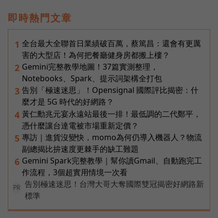
即時熱門文章
全台最大全聯首日業績破百萬，蔡篤昌：還會有更厲
1
害的大型店！為何把餐廳健身房都搬上樓？
Gemini完整教學地圖！37篇實測整理，
2
Notebooks、Spark、提示詞架構全打包
告別「極速迷思」！Opensignal 國際評比揭密：什
3
麼才是 5G 時代的好網路？
黃仁勳兆元宴永遠站最後一排！最低調的二代鄭平，
4
憑什麼讓台達電被市場重新定價？
專訪｜進貨沒變快，momo為何仍導入機器人？物流
5
副總揭比拚速度更棘手的缺工難題
Gemini Spark完整教學｜幫你讀Gmail、自動跑完工
6
作流程，3個超實用情境一次看
告別極速迷思！台灣大哥大奪國際雙冠揭密好網路新
PR
標準