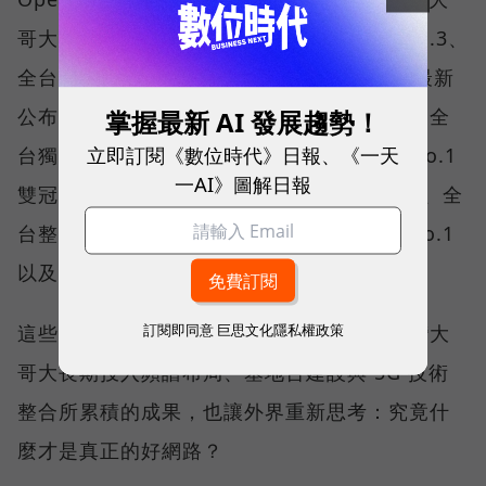
哥大不僅率先奪下「 4G／5G 在線率全球 No.3、
全台 No.1 」國際級榮譽，在 Opensignal 最新
公布的台灣行動網路體驗報告中，更一舉斬獲全
掌握最新 AI 發展趨勢！
立即訂閱《數位時代》日報、《一天
台獨有的「可靠性體驗」與「品質一致性」No.1
一AI》圖解日報
雙冠王，同時，包辦全台整體影音體驗 No.1、全
台整體語音體驗 No.1、全台 5G 語音體驗 No.1
以及全台網路在線率 No.1 多項榮譽。
訂閱即同意
巨思文化隱私權政策
這些獎項反映的不只是網路順暢，更代表台灣大
哥大長期投入頻譜布局、基地台建設與 5G 技術
整合所累積的成果，也讓外界重新思考：究竟什
麼才是真正的好網路？