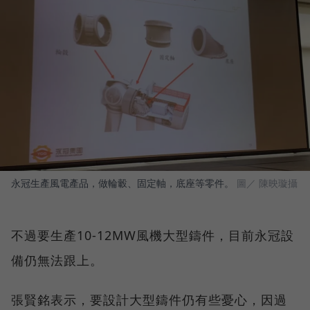
永冠生產風電產品，做輪轂、固定軸，底座等零件。
圖／ 陳映璇攝
不過要生產10-12MW風機大型鑄件，目前永冠設
備仍無法跟上。
張賢銘表示，要設計大型鑄件仍有些憂心，因過